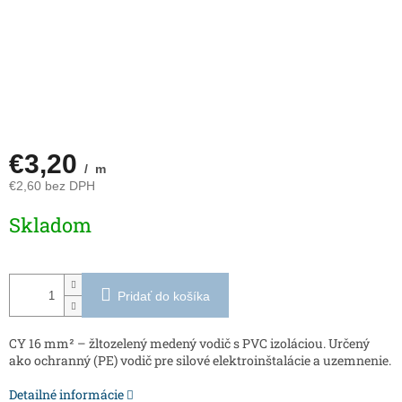
€3,20
/ m
€2,60 bez DPH
Jednotková
Skladom
cena:
Pridať do košíka
CY 16 mm² – žltozelený medený vodič s PVC izoláciou. Určený
ako ochranný (PE) vodič pre silové elektroinštalácie a uzemnenie.
Detailné informácie