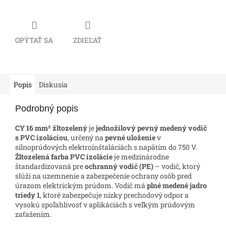
OPÝTAŤ SA
ZDIEĽAŤ
Popis
Diskusia
Podrobný popis
CY 16 mm² žltozelený
je
jednožilový pevný medený vodič
s PVC izoláciou
, určený na
pevné uloženie
v
silnoprúdových elektroinštaláciách s napätím do 750 V.
Žltozelená farba PVC izolácie
je medzinárodne
štandardizovaná pre
ochranný vodič (PE)
– vodič, ktorý
slúži na uzemnenie a zabezpečenie ochrany osôb pred
úrazom elektrickým prúdom. Vodič má
plné medené jadro
triedy 1
, ktoré zabezpečuje nízky prechodový odpor a
vysokú spoľahlivosť v aplikáciách s veľkým prúdovým
zaťažením.