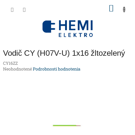
Prejsť
NÁKU
na
obsah
KOŠÍK
Vodič CY (H07V-U) 1x16 žltozelený
CY16ZZ
Priemerné
Neohodnotené
Podrobnosti hodnotenia
hodnotenie
produktu
je
0,0
z
5
hviezdičiek.