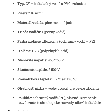
Typ:
CY – inštalačný vodič s PVC izoláciou
Prierez:
16 mm²
Materiál vodiča:
plné medené jadro
Trieda vodiča:
1 (pevný vodič)
Farba izolácie:
žltozelená (ochranný vodič – PE)
Izolácia:
PVC (polyvinylchlorid)
Menovité napätie:
450/750 V
Skúšobné napätie:
2 500 V
Prevádzková teplota:
–5 °C až +70 °C
Ohybnosť:
nízka – vodič určený pre pevné uloženie
Použitie:
ochranný vodič (PE), hlavné uzemnenie,
rozvádzače, technologické rozvody, silové inštalácie