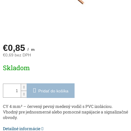
€0,85
/ m
€0,69 bez DPH
Jednotková
Skladom
cena:
Pridať do košíka
CY 4 mm² – červený pevný medený vodič s PVC izoláciou.
Vhodný pre jednosmerné alebo pomocné napájacie a signalizačné
obvody.
Detailné informácie