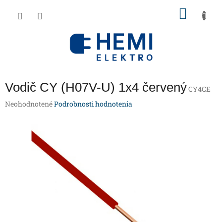
Prejsť
NÁKU
na
obsah
KOŠÍK
Vodič CY (H07V-U) 1x4 červený
CY4CE
Priemerné
Neohodnotené
Podrobnosti hodnotenia
hodnotenie
produktu
je
0,0
z
5
hviezdičiek.