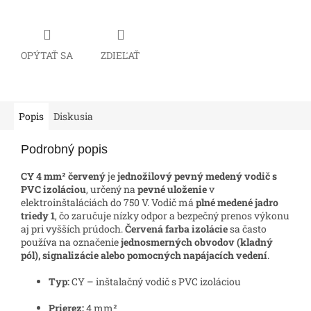
OPÝTAŤ SA
ZDIEĽAŤ
Popis
Diskusia
Podrobný popis
CY 4 mm² červený
je
jednožilový pevný medený vodič s
PVC izoláciou
, určený na
pevné uloženie
v
elektroinštaláciách do 750 V. Vodič má
plné medené jadro
triedy 1
, čo zaručuje nízky odpor a bezpečný prenos výkonu
aj pri vyšších prúdoch.
Červená farba izolácie
sa často
používa na označenie
jednosmerných obvodov (kladný
pól), signalizácie alebo pomocných napájacích vedení
.
Typ:
CY – inštalačný vodič s PVC izoláciou
Prierez:
4 mm²