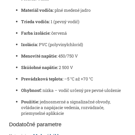
Materiál vodiča:
plné medené jadro
Trieda vodiča:
1 (pevný vodič)
Farba izolácie:
červená
Izolácia:
PVC (polyvinylchlorid)
Menovité napätie:
450/750 V
Skúšobné napätie:
2 500 V
Prevádzková teplota:
–5 °C až +70 °C
Ohybnosť:
nízka – vodič určený pre pevné uloženie
Použitie:
jednosmerné a signalizačné obvody,
ovládacie a napájacie vedenia, rozvádzače,
priemyselné aplikácie
Dodatočné parametre