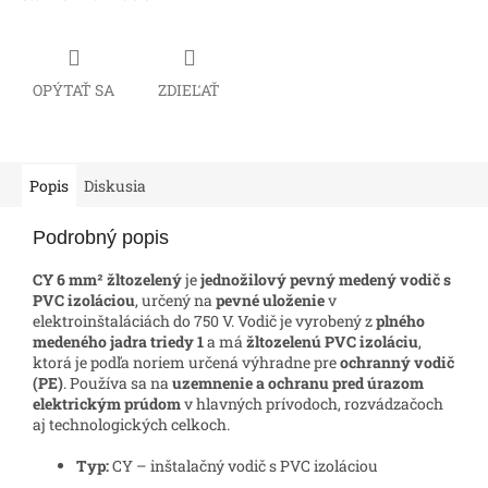
OPÝTAŤ SA
ZDIEĽAŤ
Popis
Diskusia
Podrobný popis
CY 6 mm² žltozelený
je
jednožilový pevný medený vodič s
PVC izoláciou
, určený na
pevné uloženie
v
elektroinštaláciách do 750 V. Vodič je vyrobený z
plného
medeného jadra triedy 1
a má
žltozelenú PVC izoláciu
,
ktorá je podľa noriem určená výhradne pre
ochranný vodič
(PE)
. Používa sa na
uzemnenie a ochranu pred úrazom
elektrickým prúdom
v hlavných prívodoch, rozvádzačoch
aj technologických celkoch.
Typ:
CY – inštalačný vodič s PVC izoláciou