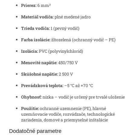
Prierez:
6 mm²
Materiál vodiča:
plné medené jadro
Trieda vodiča:
1 (pevný vodič)
Farba izolácie:
žltozelená (ochranný vodič – PE)
Izolácia:
PVC (polyvinylchlorid)
Menovité napätie:
450/750 V
Skúšobné napätie:
2 500 V
Prevádzková teplota:
–5 °C až +70 °C
Ohybnosť:
nízka – vodič je určený pre trvalé uloženie
Použitie:
ochranné uzemnenie (PE), hlavné
uzemňovacie vodiče, rozvádzače, technologické
zariadenia, domové a priemyselné inštalácie
Dodatočné parametre