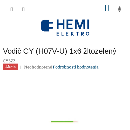
Prejsť
NÁKU
na
obsah
KOŠÍK
Vodič CY (H07V-U) 1x6 žltozelený
CY6ZZ
Priemerné
Neohodnotené
Podrobnosti hodnotenia
Akcia
hodnotenie
produktu
je
0,0
z
5
hviezdičiek.