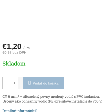
€1,20
/ m
€0,98 bez DPH
Jednotková
Skladom
cena:
Pridať do košíka
CY 6 mm² – žltozelený pevný medený vodič s PVC izoláciou.
Určený ako ochranný vodič (PE) pre silové inštalácie do 750 V.
Detailné informácie