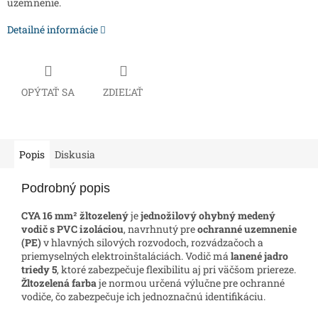
uzemnenie.
Detailné informácie
OPÝTAŤ SA
ZDIEĽAŤ
Popis
Diskusia
Podrobný popis
CYA 16 mm² žltozelený
je
jednožilový ohybný medený
vodič s PVC izoláciou
, navrhnutý pre
ochranné uzemnenie
(PE)
v hlavných silových rozvodoch, rozvádzačoch a
priemyselných elektroinštaláciách. Vodič má
lanené jadro
triedy 5
, ktoré zabezpečuje flexibilitu aj pri väčšom priereze.
Žltozelená farba
je normou určená výlučne pre ochranné
vodiče, čo zabezpečuje ich jednoznačnú identifikáciu.