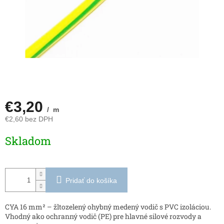
€3,20
/ m
€2,60 bez DPH
Jednotková
Skladom
cena:
Pridať do košíka
CYA 16 mm² – žltozelený ohybný medený vodič s PVC izoláciou.
Vhodný ako ochranný vodič (PE) pre hlavné silové rozvody a