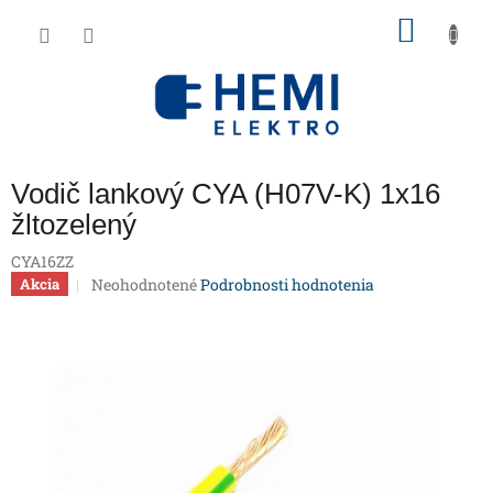
Prejsť
NÁKU
na
obsah
KOŠÍK
Vodič lankový CYA (H07V-K) 1x16
žltozelený
CYA16ZZ
Priemerné
Neohodnotené
Podrobnosti hodnotenia
Akcia
hodnotenie
produktu
je
0,0
z
5
hviezdičiek.