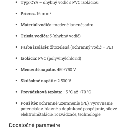
Typ:
CYA – ohybný vodič s PVC izoláciou
Prierez:
16 mm²
Materiál vodiča:
medené lanené jadro
Trieda vodiča:
5 (ohybný vodič)
Farba izolácie:
žltozelená (ochranný vodič – PE)
Izolácia:
PVC (polyvinylchlorid)
Menovité napätie:
450/750 V
Skúšobné napätie:
2 500 V
Prevádzková teplota:
–5 °C až +70 °C
Použitie:
ochranné uzemnenie (PE), vyrovnanie
potenciálov, hlavné a doplnkové pospájanie, silové
elektroinštalácie, rozvádzače, technológie
Dodatočné parametre