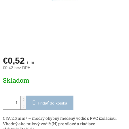
€0,52
/ m
€0,42 bez DPH
Jednotková
Skladom
cena:
Pridať do košíka
CYA 2,5 mm² – modrý ohybný medený vodič s PVC izoláciou.
Vhodný ako nulový vodič (N) pre silové a riadiace