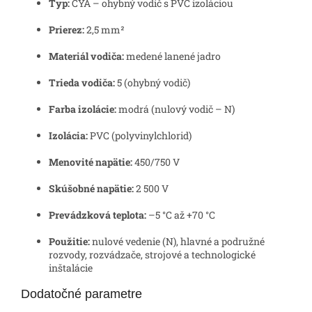
Typ:
CYA – ohybný vodič s PVC izoláciou
Prierez:
2,5 mm²
Materiál vodiča:
medené lanené jadro
Trieda vodiča:
5 (ohybný vodič)
Farba izolácie:
modrá (nulový vodič – N)
Izolácia:
PVC (polyvinylchlorid)
Menovité napätie:
450/750 V
Skúšobné napätie:
2 500 V
Prevádzková teplota:
–5 °C až +70 °C
Použitie:
nulové vedenie (N), hlavné a podružné
rozvody, rozvádzače, strojové a technologické
inštalácie
Dodatočné parametre