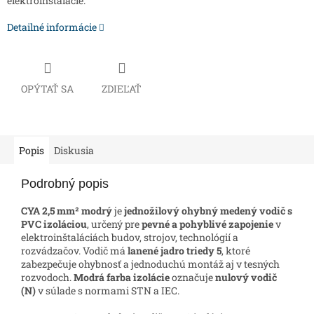
elektroinštalácie.
Detailné informácie
OPÝTAŤ SA
ZDIEĽAŤ
Popis
Diskusia
Podrobný popis
CYA 2,5 mm² modrý
je
jednožilový ohybný medený vodič s
PVC izoláciou
, určený pre
pevné a pohyblivé zapojenie
v
elektroinštaláciách budov, strojov, technológií a
rozvádzačov. Vodič má
lanené jadro triedy 5
, ktoré
zabezpečuje ohybnosť a jednoduchú montáž aj v tesných
rozvodoch.
Modrá farba izolácie
označuje
nulový vodič
(N)
v súlade s normami STN a IEC.