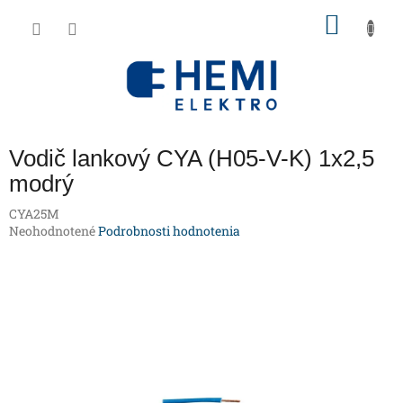
Prejsť
NÁKU
na
obsah
KOŠÍK
Vodič lankový CYA (H05-V-K) 1x2,5
modrý
CYA25M
Priemerné
Neohodnotené
Podrobnosti hodnotenia
hodnotenie
produktu
je
0,0
z
5
hviezdičiek.