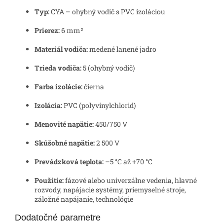
Typ:
CYA – ohybný vodič s PVC izoláciou
Prierez:
6 mm²
Materiál vodiča:
medené lanené jadro
Trieda vodiča:
5 (ohybný vodič)
Farba izolácie:
čierna
Izolácia:
PVC (polyvinylchlorid)
Menovité napätie:
450/750 V
Skúšobné napätie:
2 500 V
Prevádzková teplota:
–5 °C až +70 °C
Použitie:
fázové alebo univerzálne vedenia, hlavné
rozvody, napájacie systémy, priemyselné stroje,
záložné napájanie, technológie
Dodatočné parametre