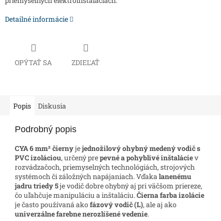
priemyselných elektroinštaláciách.
Detailné informácie
OPÝTAŤ SA
ZDIEĽAŤ
Popis
Diskusia
Podrobný popis
CYA 6 mm² čierny
je
jednožilový ohybný medený vodič s
PVC izoláciou
, určený pre
pevné a pohyblivé inštalácie
v
rozvádzačoch, priemyselných technológiách, strojových
systémoch či záložných napájaniach. Vďaka
lanenému
jadru triedy 5
je vodič dobre ohybný aj pri väčšom priereze,
čo uľahčuje manipuláciu a inštaláciu.
Čierna farba izolácie
je často používaná ako
fázový vodič (L)
, ale aj ako
univerzálne farebne nerozlíšené vedenie
.