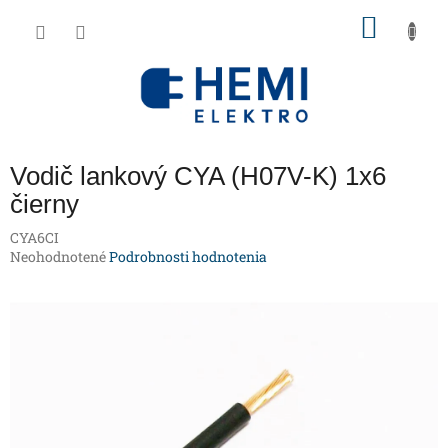
Prejsť
NÁKU
na
obsah
KOŠÍK
Vodič lankový CYA (H07V-K) 1x6
čierny
CYA6CI
Priemerné
Neohodnotené
Podrobnosti hodnotenia
hodnotenie
produktu
je
0,0
z
5
hviezdičiek.