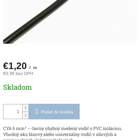
€1,20
/ m
€0,98 bez DPH
Jednotková
Skladom
cena:
Pridať do košíka
CYA 6 mm² – čierny ohybný medený vodič s PVC izoláciou.
Vhodný ako fázový alebo univerzálny vodič v silových a