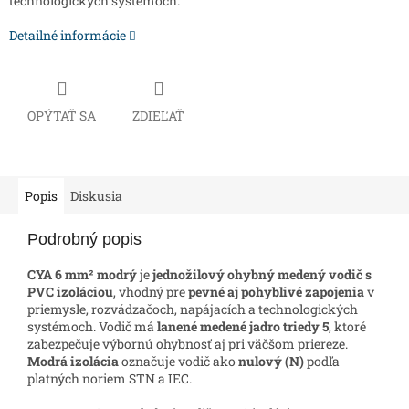
technologických systémoch.
Detailné informácie
OPÝTAŤ SA
ZDIEĽAŤ
Popis
Diskusia
Podrobný popis
CYA 6 mm² modrý
je
jednožilový ohybný medený vodič s
PVC izoláciou
, vhodný pre
pevné aj pohyblivé zapojenia
v
priemysle, rozvádzačoch, napájacích a technologických
systémoch. Vodič má
lanené medené jadro triedy 5
, ktoré
zabezpečuje výbornú ohybnosť aj pri väčšom priereze.
Modrá izolácia
označuje vodič ako
nulový (N)
podľa
platných noriem STN a IEC.