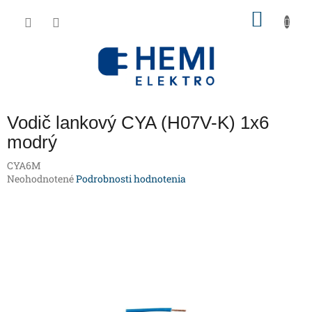
Prejsť
NÁKU
na
obsah
KOŠÍK
Vodič lankový CYA (H07V-K) 1x6
modrý
CYA6M
Priemerné
Neohodnotené
Podrobnosti hodnotenia
hodnotenie
produktu
je
0,0
z
5
hviezdičiek.