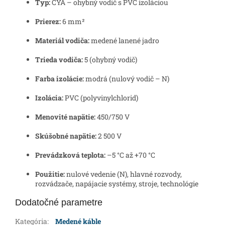
Typ:
CYA – ohybný vodič s PVC izoláciou
Prierez:
6 mm²
Materiál vodiča:
medené lanené jadro
Trieda vodiča:
5 (ohybný vodič)
Farba izolácie:
modrá (nulový vodič – N)
Izolácia:
PVC (polyvinylchlorid)
Menovité napätie:
450/750 V
Skúšobné napätie:
2 500 V
Prevádzková teplota:
–5 °C až +70 °C
Použitie:
nulové vedenie (N), hlavné rozvody,
rozvádzače, napájacie systémy, stroje, technológie
Dodatočné parametre
Kategória
:
Medené káble