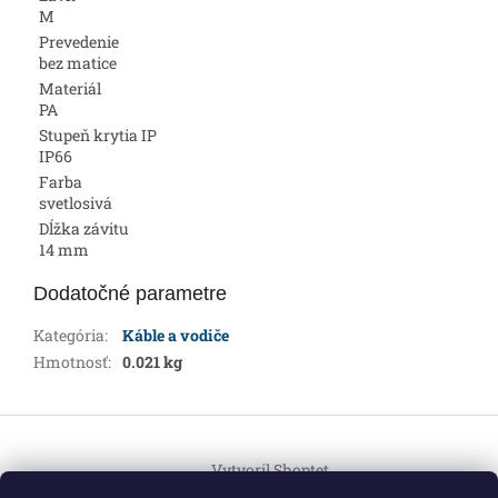
M
Prevedenie
bez matice
Materiál
PA
Stupeň krytia IP
IP66
Farba
svetlosivá
Dĺžka závitu
14 mm
Dodatočné parametre
Kategória
:
Káble a vodiče
Hmotnosť
:
0.021 kg
Z
á
Vytvoril Shoptet
p