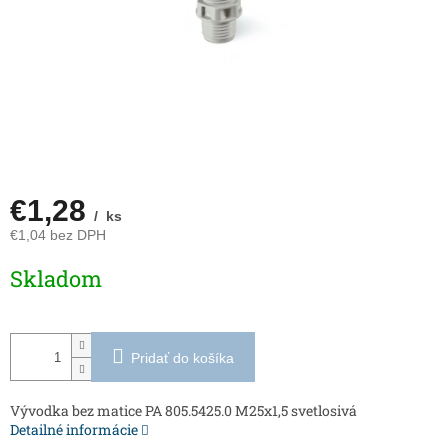
€1,28
/ ks
€1,04 bez DPH
Jednotková
Skladom
cena:
Pridať do košíka
Vývodka bez matice PA 805.5425.0 M25x1,5 svetlosivá
Detailné informácie