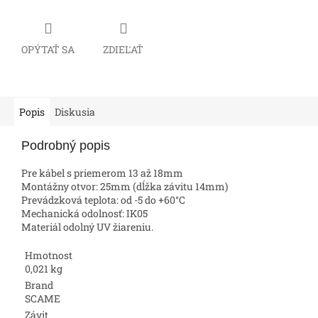
OPÝTAŤ SA
ZDIEĽAŤ
Popis
Diskusia
Podrobný popis
Pre kábel s priemerom 13 až 18mm
Montážny otvor: 25mm (dĺžka závitu 14mm)
Prevádzková teplota: od -5 do +60°C
Mechanická odolnosť: IK05
Materiál odolný UV žiareniu.
Hmotnost
0,021 kg
Brand
SCAME
Závit