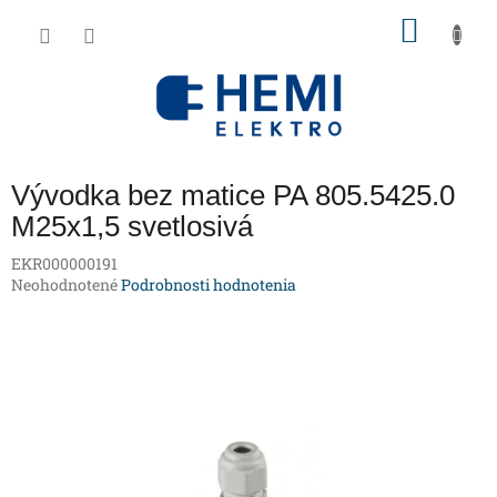
Prejsť
NÁKU
na
obsah
KOŠÍK
Vývodka bez matice PA 805.5425.0
M25x1,5 svetlosivá
EKR000000191
Priemerné
Neohodnotené
Podrobnosti hodnotenia
hodnotenie
produktu
je
0,0
z
5
hviezdičiek.