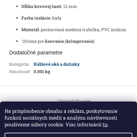
Dĺžka kovovej časti
: 12 mm
Farba izolácie
: biela
Materiál
: pocínovaná medená trubička, PVC izolácia
Určená pre
lisovanie (krimpovanie)
Dodatočné parametre
Kategória
:
Káblové oká a dutinky
Hmotnosť
:
0.001 kg
Z
á
Vytvoril Shoptet
p
ä
Na prispôsobenie obsahu a reklám, poskytovanie
t
funkcií sociálnych médií a analýzu návštevnosti
Copyright 2026
HEMI Elektro
. Všetky práva vyhradené.
i
používame súbory cookie. Viac informácií
tu
.
Upraviť nastavenie cookies
e