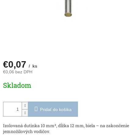
€0,07
/ ks
€0,06 bez DPH
Jednotková
Skladom
cena:
Pridať do košíka
Izolovaná dutinka 10 mm², dĺžka 12 mm, biela – na zakončenie
jemnožilových vodičov.