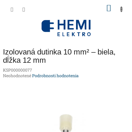
Prejsť
NÁKU
na
obsah
KOŠÍK
Izolovaná dutinka 10 mm² – biela,
dĺžka 12 mm
KSP000000077
Priemerné
Neohodnotené
Podrobnosti hodnotenia
hodnotenie
produktu
je
0,0
z
5
hviezdičiek.