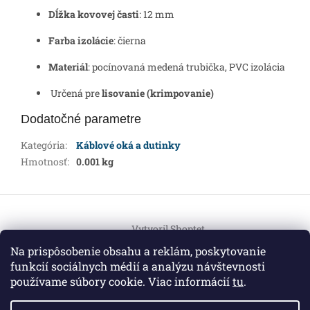
Dĺžka kovovej časti
: 12 mm
Farba izolácie
: čierna
Materiál
: pocínovaná medená trubička, PVC izolácia
Určená pre
lisovanie (krimpovanie)
Dodatočné parametre
Kategória
:
Káblové oká a dutinky
Hmotnosť
:
0.001 kg
Z
á
Vytvoril Shoptet
p
ä
Na prispôsobenie obsahu a reklám, poskytovanie
t
funkcií sociálnych médií a analýzu návštevnosti
Copyright 2026
HEMI Elektro
. Všetky práva vyhradené.
i
používame súbory cookie. Viac informácií
tu
.
Upraviť nastavenie cookies
e