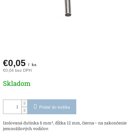
€0,05
/ ks
€0,04 bez DPH
Jednotková
Skladom
cena:
Pridať do košíka
Izolovaná dutinka 6 mm², dĺžka 12 mm, čierna– na zakončenie
jemnožilových vodičov.