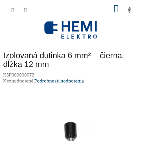
Prejsť
NÁKU
na
obsah
KOŠÍK
Izolovaná dutinka 6 mm² – čierna,
dĺžka 12 mm
KSP000000072
Priemerné
Neohodnotené
Podrobnosti hodnotenia
hodnotenie
produktu
je
0,0
z
5
hviezdičiek.