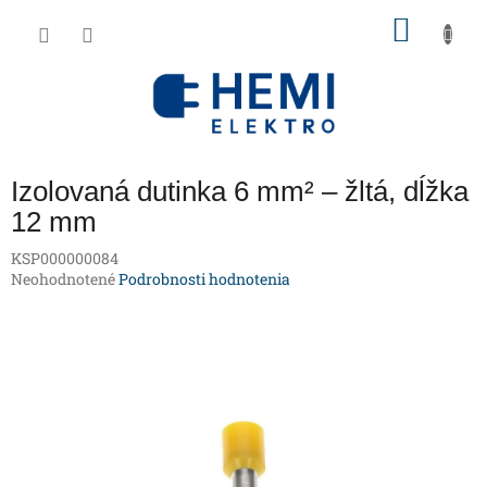
Prejsť
NÁKU
na
obsah
KOŠÍK
Izolovaná dutinka 6 mm² – žltá, dĺžka
12 mm
KSP000000084
Priemerné
Neohodnotené
Podrobnosti hodnotenia
hodnotenie
produktu
je
0,0
z
5
hviezdičiek.