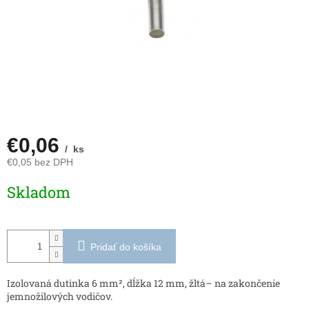
€0,06
/ ks
€0,05 bez DPH
Jednotková
Skladom
cena:
Pridať do košíka
Izolovaná dutinka 6 mm², dĺžka 12 mm, žltá– na zakončenie
jemnožilových vodičov.