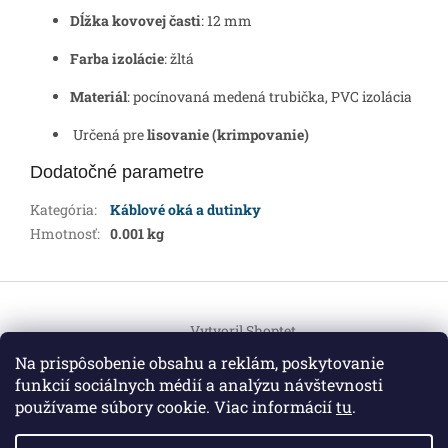
Dĺžka kovovej časti
: 12 mm
Farba izolácie
: žltá
Materiál
: pocínovaná medená trubička, PVC izolácia
Určená pre
lisovanie (krimpovanie)
Dodatočné parametre
Kategória
:
Káblové oká a dutinky
Hmotnosť
:
0.001 kg
Z
á
Vytvoril Shoptet
p
ä
Na prispôsobenie obsahu a reklám, poskytovanie
t
funkcií sociálnych médií a analýzu návštevnosti
Copyright 2026
HEMI Elektro
. Všetky práva vyhradené.
i
používame súbory cookie. Viac informácií
tu
.
Upraviť nastavenie cookies
e