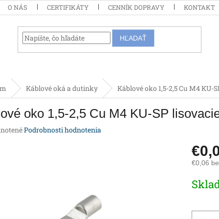
O NÁS
CERTIFIKÁTY
CENNÍK DOPRAVY
KONTAKT
HĽADAŤ
om
Káblové oká a dutinky
Káblové oko 1,5-2,5 Cu M4 KU-S
ové oko 1,5-2,5 Cu M4 KU-SP lisovaci
rné
notené
Podrobnosti hodnotenia
enie
€0,
tu
€0,06 b
Jednotk
Skla
cena:
iek.