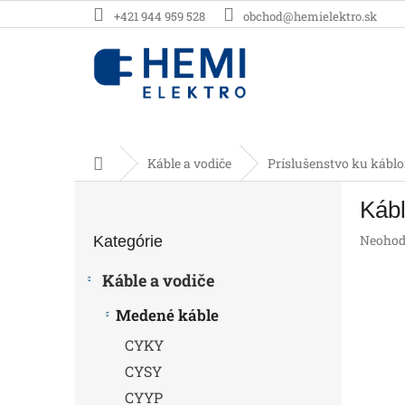
Prejsť
+421 944 959 528
obchod@hemielektro.sk
na
obsah
Domov
Káble a vodiče
Príslušenstvo ku kábl
B
Kábl
o
Preskočiť
č
Prieme
Neohod
Kategórie
kategórie
n
hodnot
ý
produk
Káble a vodiče
p
je
0,0
a
Medené káble
z
n
5
CYKY
e
hviezdič
l
CYSY
CYYP