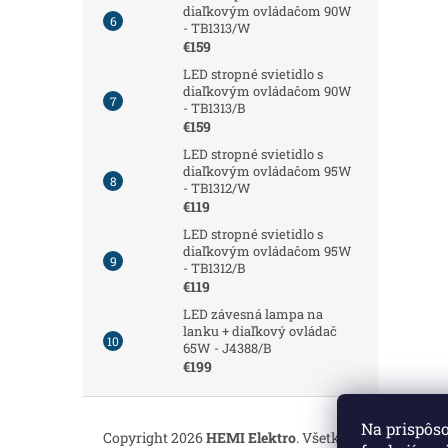
diaľkovým ovládačom 90W
- TB1313/W
€159
LED stropné svietidlo s
diaľkovým ovládačom 90W
- TB1313/B
€159
LED stropné svietidlo s
diaľkovým ovládačom 95W
- TB1312/W
€119
LED stropné svietidlo s
diaľkovým ovládačom 95W
- TB1312/B
€119
LED závesná lampa na
lanku + diaľkový ovládač
65W - J4388/B
€199
Z
á
Na prispôs
Copyright 2026
HEMI Elektro
. Všetky práva vyhrade