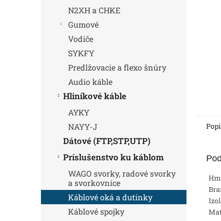
N2XH a CHKE
Gumové
Vodiče
SYKFY
Predlžovacie a flexo šnúry
Audio káble
Hliníkové káble
AYKY
Popi
NAYY-J
Dátové (FTP,STP,UTP)
Príslušenstvo ku káblom
Pod
WAGO svorky, radové svorky
Hm
a svorkovnice
Bra
Káblové oká a dutinky
Izo
Káblové spojky
Mat