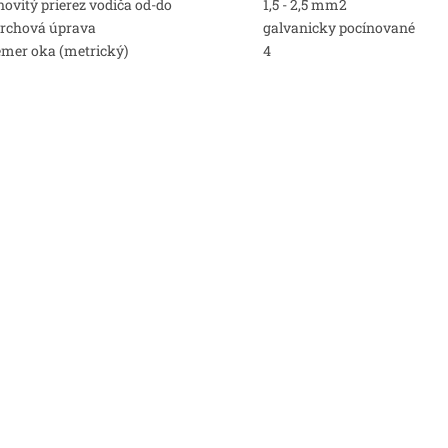
ovitý prierez vodiča od-do
1,5 - 2,5 mm2
rchová úprava
galvanicky pocínované
emer oka (metrický)
4