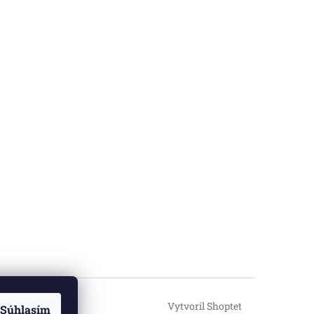
Vytvoril Shoptet
Súhlasím