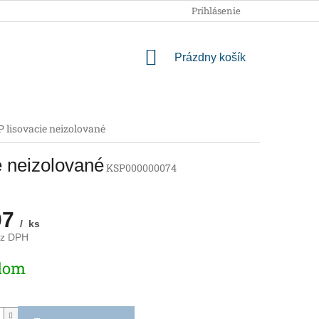
OBCHODNÉ PODMIENKY
PODMIENKY OCHRANY OSOBNÝCH
Prihlásenie
NÁKUPNÝ
Prázdny košík
KOŠÍK
P lisovacie neizolované
e neizolované
KSP000000074
07
/ ks
ez DPH
ová
dom