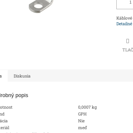
Káblové 
Detailné
TLA
s
Diskusia
robný popis
otnost
0,0007 kg
nd
GPH
lácia
Nie
eriál
meď