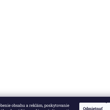
obenie obsahu a reklám, poskytovanie
né.
Upraviť nastavenie cookies
Odmietnuť