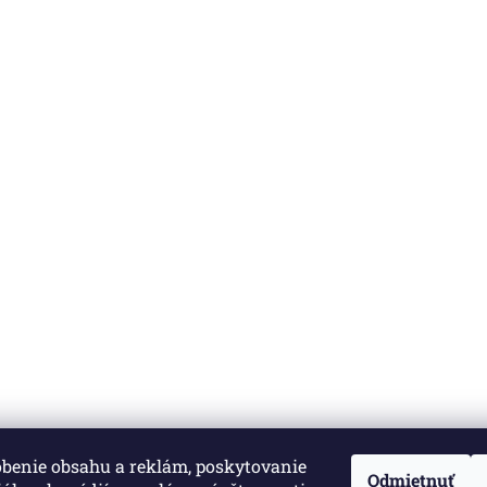
obenie obsahu a reklám, poskytovanie
né.
Upraviť nastavenie cookies
Odmietnuť