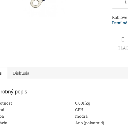
Káblové 
Detailné
TLA
s
Diskusia
robný popis
otnost
0,001 kg
nd
GPH
ba
modrá
lácia
Áno (polyamid)