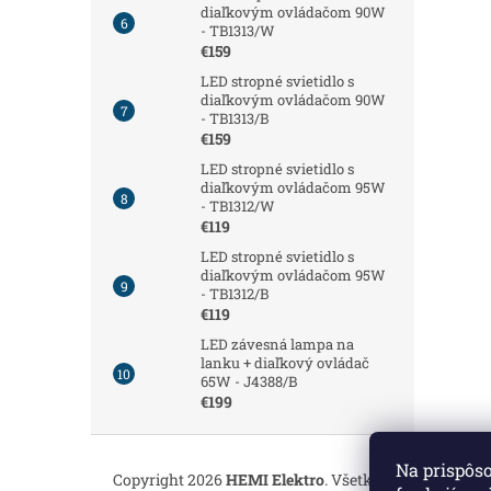
diaľkovým ovládačom 90W
- TB1313/W
€159
LED stropné svietidlo s
diaľkovým ovládačom 90W
- TB1313/B
€159
LED stropné svietidlo s
diaľkovým ovládačom 95W
- TB1312/W
€119
LED stropné svietidlo s
diaľkovým ovládačom 95W
- TB1312/B
€119
LED závesná lampa na
lanku + diaľkový ovládač
65W - J4388/B
€199
Z
á
Na prispôs
Copyright 2026
HEMI Elektro
. Všetky práva vyhrade