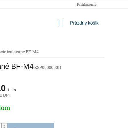
OBCHODNÉ PODMIENKY
PODMIENKY OCHRANY OSOBNÝCH
Prihlásenie
NÁKUPNÝ
Prázdny košík
KOŠÍK
vacie izolované BF-M4
vané BF-M4
KSP000000011
10
/ ks
ez DPH
ová
dom