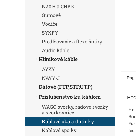
N2XH a CHKE
Gumové
Vodiče
SYKFY
Predlžovacie a flexo šnúry
Audio káble
Hliníkové káble
AYKY
Popi
NAYY-J
Dátové (FTP,STP,UTP)
Príslušenstvo ku káblom
Pod
WAGO svorky, radové svorky
Hm
a svorkovnice
Bra
Káblové oká a dutinky
Far
Káblové spojky
Izo