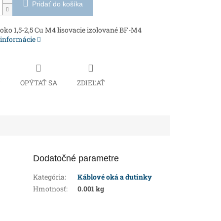
Pridať do košíka
oko 1,5-2,5 Cu M4 lisovacie izolované BF-M4
 informácie
Č
OPÝTAŤ SA
ZDIEĽAŤ
Dodatočné parametre
Kategória
:
Káblové oká a dutinky
Hmotnosť
:
0.001 kg