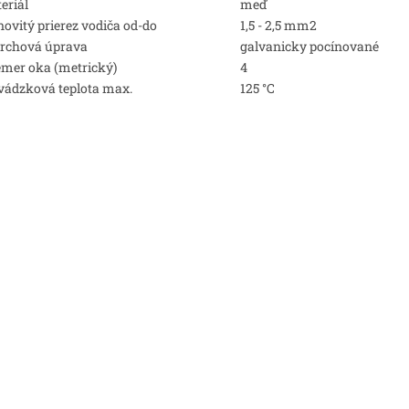
eriál
meď
ovitý prierez vodiča od-do
1,5 - 2,5 mm2
rchová úprava
galvanicky pocínované
emer oka (metrický)
4
vádzková teplota max.
125 °C