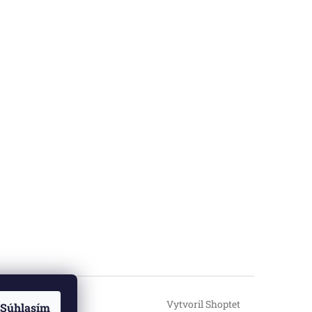
Vytvoril Shoptet
Súhlasím