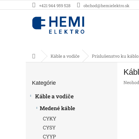
Prejsť
+421 944 959 528
obchod@hemielektro.sk
na
obsah
Domov
Káble a vodiče
Príslušenstvo ku kábl
B
Kábl
o
Preskočiť
č
Prieme
Neohod
Kategórie
kategórie
n
hodnot
ý
produk
Káble a vodiče
p
je
0,0
a
Medené káble
z
n
5
CYKY
e
hviezdič
l
CYSY
CYYP