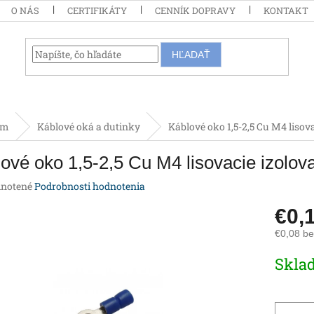
O NÁS
CERTIFIKÁTY
CENNÍK DOPRAVY
KONTAKT
HĽADAŤ
om
Káblové oká a dutinky
Káblové oko 1,5-2,5 Cu M4 liso
ové oko 1,5-2,5 Cu M4 lisovacie izolo
rné
notené
Podrobnosti hodnotenia
enie
€0,
tu
€0,08 b
Jednotk
Skla
cena:
iek.