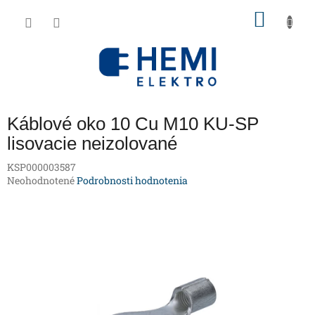
Prejsť
NÁKU
na
obsah
KOŠÍK
Káblové oko 10 Cu M10 KU-SP
lisovacie neizolované
KSP000003587
Priemerné
Neohodnotené
Podrobnosti hodnotenia
hodnotenie
produktu
je
0,0
z
5
hviezdičiek.