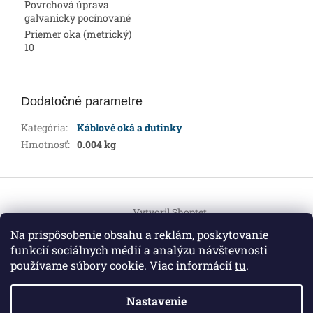
Povrchová úprava
galvanicky pocínované
Priemer oka (metrický)
10
Dodatočné parametre
Kategória
:
Káblové oká a dutinky
Hmotnosť
:
0.004 kg
Z
á
Vytvoril Shoptet
p
ä
Na prispôsobenie obsahu a reklám, poskytovanie
t
funkcií sociálnych médií a analýzu návštevnosti
Copyright 2026
HEMI Elektro
. Všetky práva vyhradené.
i
používame súbory cookie. Viac informácií
tu
.
Upraviť nastavenie cookies
e
Nastavenie