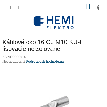
Prejsť
NÁKU
na
obsah
KOŠÍK
Káblové oko 16 Cu M10 KU-L
lisovacie neizolované
KSP000000014
Priemerné
Neohodnotené
Podrobnosti hodnotenia
hodnotenie
produktu
je
0,0
z
5
hviezdičiek.