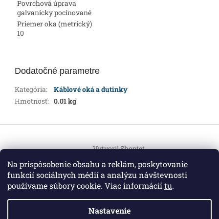
Povrchová úprava
galvanicky pocínované
Priemer oka (metrický)
10
Dodatočné parametre
Kategória
:
Káblové oká a dutinky
Hmotnosť
:
0.01 kg
Z
á
Vytvoril Shoptet
p
ä
Na prispôsobenie obsahu a reklám, poskytovanie
t
funkcií sociálnych médií a analýzu návštevnosti
Copyright 2026
HEMI Elektro
. Všetky práva vyhradené.
i
používame súbory cookie. Viac informácií
tu
.
Upraviť nastavenie cookies
e
Nastavenie