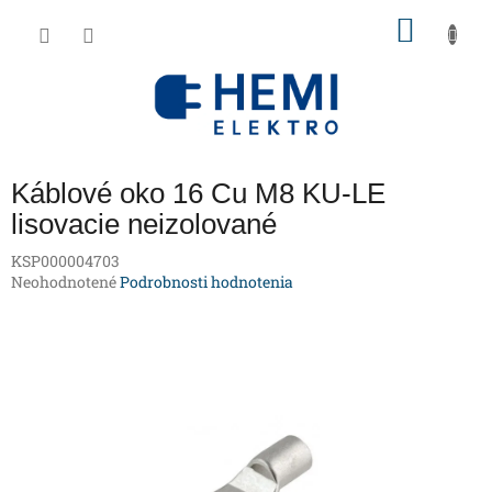
Prejsť
NÁKU
na
obsah
KOŠÍK
Káblové oko 16 Cu M8 KU-LE
lisovacie neizolované
KSP000004703
Priemerné
Neohodnotené
Podrobnosti hodnotenia
hodnotenie
produktu
je
0,0
z
5
hviezdičiek.