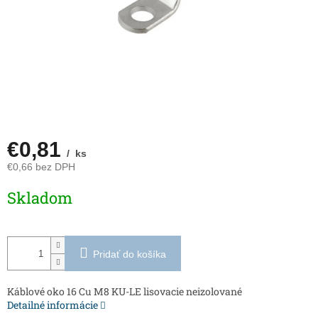
€0,81
/ ks
€0,66 bez DPH
Jednotková
Skladom
cena:
Pridať do košíka
Káblové oko 16 Cu M8 KU-LE lisovacie neizolované
Detailné informácie