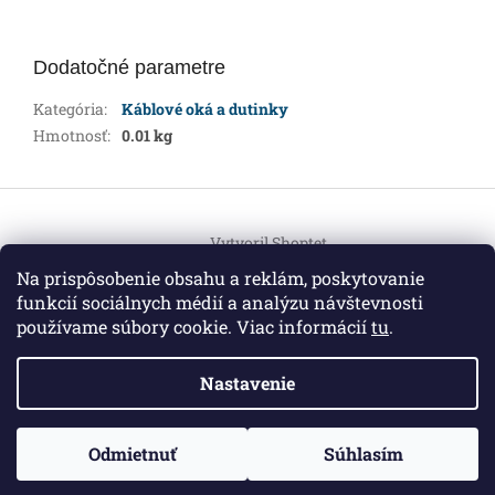
Dodatočné parametre
Kategória
:
Káblové oká a dutinky
Hmotnosť
:
0.01 kg
Z
á
Vytvoril Shoptet
p
ä
Na prispôsobenie obsahu a reklám, poskytovanie
t
funkcií sociálnych médií a analýzu návštevnosti
Copyright 2026
HEMI Elektro
. Všetky práva vyhradené.
i
používame súbory cookie. Viac informácií
tu
.
Upraviť nastavenie cookies
e
Nastavenie
Informácie pre vás
ZO ZDRAVOTNÝCH DÔVODOV BUDÚ VAŠE OBJEDNÁVKY
Odmietnuť
Súhlasím
O nás
|
Certifikáty
|
Cenník dopravy
|
Kontakt
|
Obchodné
VYBAVENÉ V PRIEBEHU 14 DNÍ. ĎAKUJEME ZA POCHOPENIE
podmienky
|
GDPR