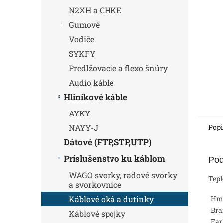
N2XH a CHKE
Gumové
Vodiče
SYKFY
Predlžovacie a flexo šnúry
Audio káble
Hliníkové káble
AYKY
Popi
NAYY-J
Dátové (FTP,STP,UTP)
Príslušenstvo ku káblom
Pod
WAGO svorky, radové svorky
Tepl
a svorkovnice
Hm
Káblové oká a dutinky
Bra
Káblové spojky
Far