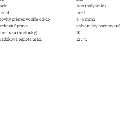
lácia
Áno (polyamid)
eriál
meď
ovitý prierez vodiča od-do
4 - 6 mm2
rchová úprava
galvanicky pocínované
emer oka (metrický)
10
vádzková teplota max.
125 °C