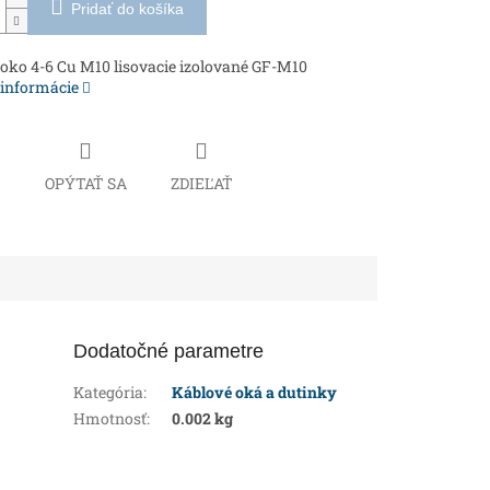
Pridať do košíka
oko 4-6 Cu M10 lisovacie izolované GF-M10
 informácie
Č
OPÝTAŤ SA
ZDIEĽAŤ
Dodatočné parametre
Kategória
:
Káblové oká a dutinky
Hmotnosť
:
0.002 kg