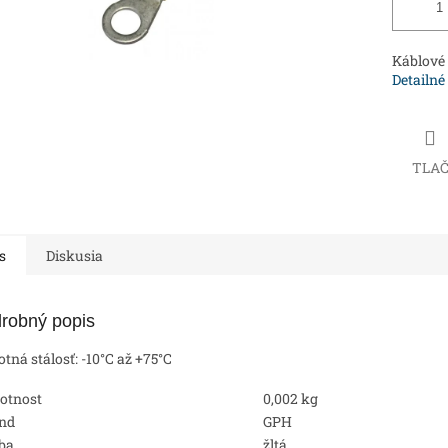
Káblové 
Detailné
TLA
s
Diskusia
robný popis
otná stálosť: -10°C až +75°C
otnost
0,002 kg
nd
GPH
ba
žltá