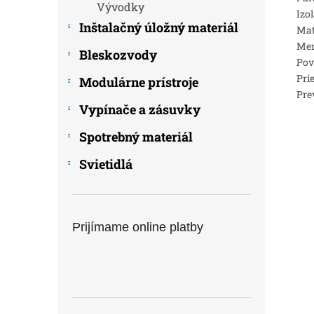
Vývodky
Izo
Inštalačný úložný materiál
Mat
Men
Bleskozvody
Pov
Pri
Modulárne prístroje
Pre
Vypínače a zásuvky
Spotrebný materiál
Svietidlá
Prijímame online platby