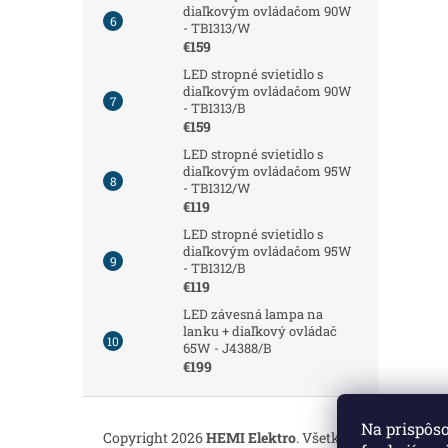
diaľkovým ovládačom 90W
- TB1313/W
€159
LED stropné svietidlo s
diaľkovým ovládačom 90W
- TB1313/B
€159
LED stropné svietidlo s
diaľkovým ovládačom 95W
- TB1312/W
€119
LED stropné svietidlo s
diaľkovým ovládačom 95W
- TB1312/B
€119
LED závesná lampa na
lanku + diaľkový ovládač
65W - J4388/B
€199
Z
á
Na prispôs
Copyright 2026
HEMI Elektro
. Všetky práva vyhrade