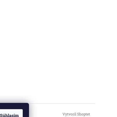
Vytvoril Shoptet
Súhlasím