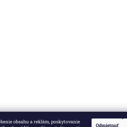
obenie obsahu a reklám, poskytovanie
né.
Upraviť nastavenie cookies
Odmietnuť