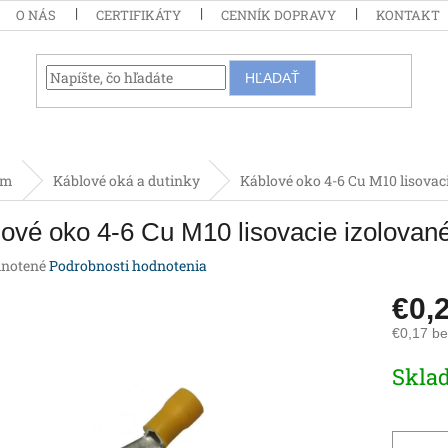
O NÁS
CERTIFIKÁTY
CENNÍK DOPRAVY
KONTAKT
HĽADAŤ
om
Káblové oká a dutinky
Káblové oko 4-6 Cu M10 lisovac
ové oko 4-6 Cu M10 lisovacie izolova
rné
notené
Podrobnosti hodnotenia
enie
€0,
tu
€0,17 b
Jednotk
Skla
cena:
iek.