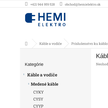
Prejsť
+421 944 959 528
obchod@hemielektro.sk
na
obsah
Domov
Káble a vodiče
Príslušenstvo ku kábl
B
Kábl
o
Preskočiť
č
Prieme
Neohod
Kategórie
kategórie
n
hodnot
ý
produk
Káble a vodiče
p
je
0,0
a
Medené káble
z
n
5
CYKY
e
hviezdič
l
CYSY
CYYP