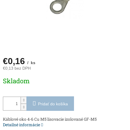
€0,16
/ ks
€0,13 bez DPH
Jednotková
Skladom
cena:
Pridať do košíka
Káblové oko 4-6 Cu M5 lisovacie izolované GF-M5
Detailné informácie