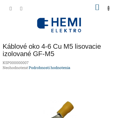
Prejsť
NÁKU
na
obsah
KOŠÍK
Káblové oko 4-6 Cu M5 lisovacie
izolované GF-M5
KSP000000007
Priemerné
Neohodnotené
Podrobnosti hodnotenia
hodnotenie
produktu
je
0,0
z
5
hviezdičiek.