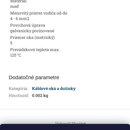
Materiál
meď
Menovitý prierez vodiča od-do
4 - 6 mm2
Povrchová úprava
galvanicky pocínované
Priemer oka (metrický)
5
Prevádzková teplota max.
125 °C
Dodatočné parametre
Kategória
:
Káblové oká a dutinky
Hmotnosť
:
0.002 kg
Z
á
Vytvoril Shoptet
p