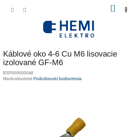
Prejsť
NÁKU
na
obsah
KOŠÍK
Káblové oko 4-6 Cu M6 lisovacie
izolované GF-M6
KSP000000048
Priemerné
Neohodnotené
Podrobnosti hodnotenia
hodnotenie
produktu
je
0,0
z
5
hviezdičiek.