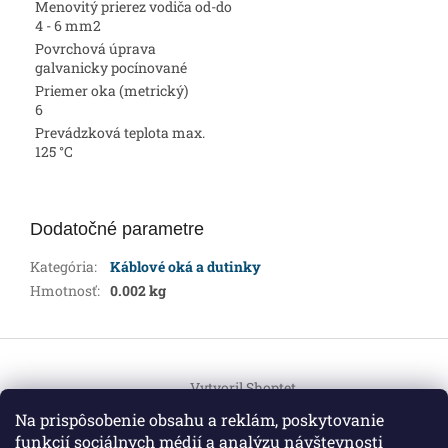
Menovitý prierez vodiča od-do
4 - 6 mm2
Povrchová úprava
galvanicky pocínované
Priemer oka (metrický)
6
Prevádzková teplota max.
125 °C
Dodatočné parametre
Kategória
:
Káblové oká a dutinky
Hmotnosť
:
0.002 kg
Z
á
Vytvoril Shoptet
p
ä
Na prispôsobenie obsahu a reklám, poskytovanie
t
funkcií sociálnych médií a analýzu návštevnosti