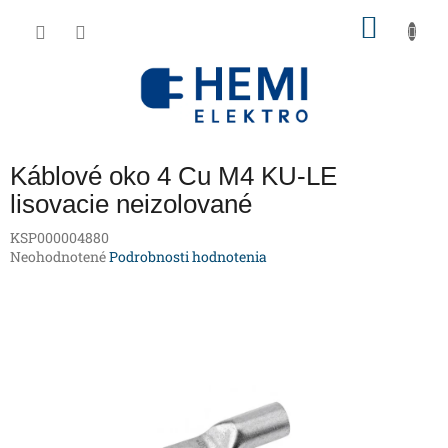
Prejsť
NÁKU
na
obsah
KOŠÍK
Káblové oko 4 Cu M4 KU-LE
lisovacie neizolované
KSP000004880
Priemerné
Neohodnotené
Podrobnosti hodnotenia
hodnotenie
produktu
je
0,0
z
5
hviezdičiek.