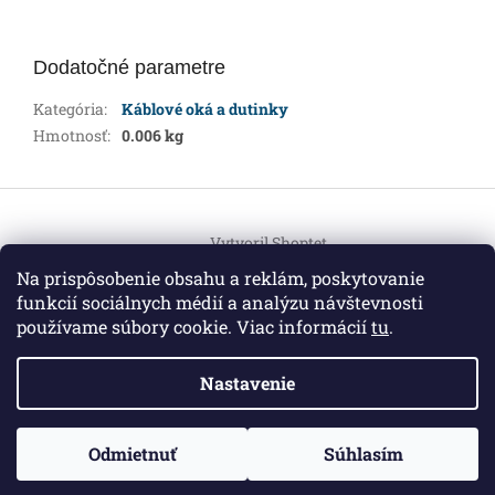
Dodatočné parametre
Kategória
:
Káblové oká a dutinky
Hmotnosť
:
0.006 kg
Z
á
Vytvoril Shoptet
p
ä
Na prispôsobenie obsahu a reklám, poskytovanie
t
funkcií sociálnych médií a analýzu návštevnosti
Copyright 2026
HEMI Elektro
. Všetky práva vyhradené.
i
používame súbory cookie. Viac informácií
tu
.
Upraviť nastavenie cookies
e
Nastavenie
Informácie pre vás
ZO ZDRAVOTNÝCH DÔVODOV BUDÚ VAŠE OBJEDNÁVKY
Odmietnuť
Súhlasím
O nás
|
Certifikáty
|
Cenník dopravy
|
Kontakt
|
Obchodné
VYBAVENÉ V PRIEBEHU 14 DNÍ. ĎAKUJEME ZA POCHOPENIE
podmienky
|
GDPR