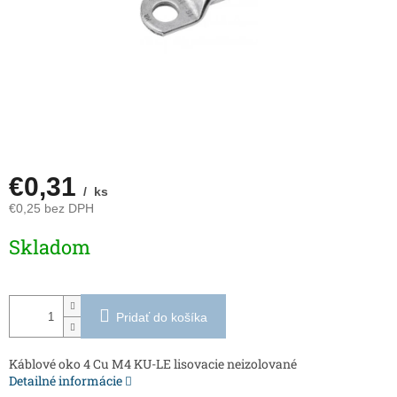
€0,31
/ ks
€0,25 bez DPH
Jednotková
Skladom
cena:
Pridať do košíka
Káblové oko 4 Cu M4 KU-LE lisovacie neizolované
Detailné informácie