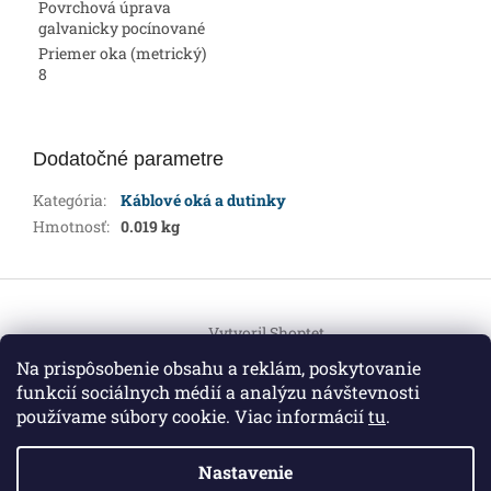
Povrchová úprava
galvanicky pocínované
Priemer oka (metrický)
8
Dodatočné parametre
Kategória
:
Káblové oká a dutinky
Hmotnosť
:
0.019 kg
Z
á
Vytvoril Shoptet
p
ä
Na prispôsobenie obsahu a reklám, poskytovanie
t
funkcií sociálnych médií a analýzu návštevnosti
Copyright 2026
HEMI Elektro
. Všetky práva vyhradené.
i
používame súbory cookie. Viac informácií
tu
.
Upraviť nastavenie cookies
e
Nastavenie