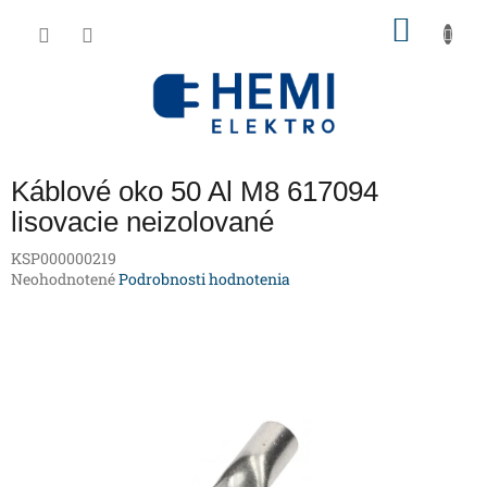
Prejsť
NÁKU
na
obsah
KOŠÍK
Káblové oko 50 Al M8 617094
lisovacie neizolované
KSP000000219
Priemerné
Neohodnotené
Podrobnosti hodnotenia
hodnotenie
produktu
je
0,0
z
5
hviezdičiek.