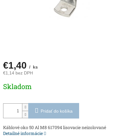
€1,40
/ ks
€1,14 bez DPH
Jednotková
Skladom
cena:
Pridať do košíka
Káblové oko 50 Al M8 617094 lisovacie neizolované
Detailné informácie