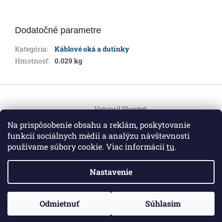
Dodatočné parametre
Kategória
:
Káblové oká a dutinky
Hmotnosť
:
0.029 kg
Z
á
Vytvoril Shoptet
p
ä
Na prispôsobenie obsahu a reklám, poskytovanie
t
funkcií sociálnych médií a analýzu návštevnosti
Copyright 2026
HEMI Elektro
. Všetky práva vyhradené.
i
používame súbory cookie. Viac informácií
tu
.
Upraviť nastavenie cookies
e
Nastavenie
Informácie pre vás
ZO ZDRAVOTNÝCH DÔVODOV BUDÚ VAŠE OBJEDNÁVKY
Odmietnuť
Súhlasím
O nás
|
Certifikáty
|
Cenník dopravy
|
Kontakt
|
Obchodné
VYBAVENÉ V PRIEBEHU 14 DNÍ. ĎAKUJEME ZA POCHOPENIE
podmienky
|
GDPR