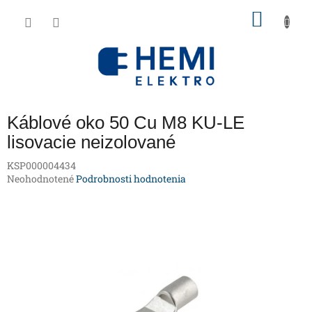
Prejsť
NÁKU
na
obsah
KOŠÍK
Káblové oko 50 Cu M8 KU-LE
lisovacie neizolované
KSP000004434
Priemerné
Neohodnotené
Podrobnosti hodnotenia
hodnotenie
produktu
je
0,0
z
5
hviezdičiek.