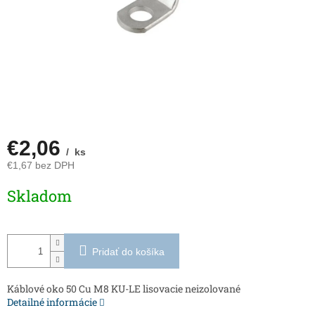
€2,06
/ ks
€1,67 bez DPH
Jednotková
Skladom
cena:
Pridať do košíka
Káblové oko 50 Cu M8 KU-LE lisovacie neizolované
Detailné informácie