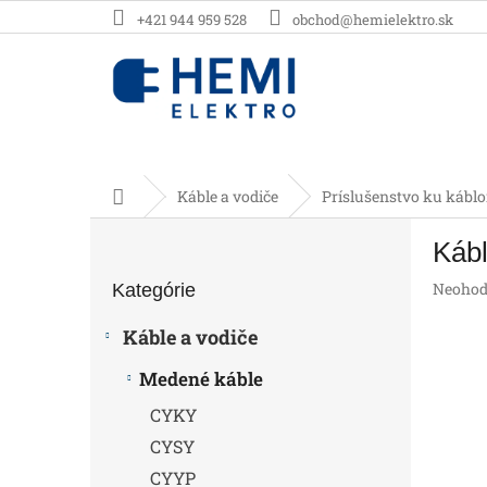
Prejsť
+421 944 959 528
obchod@hemielektro.sk
na
obsah
Domov
Káble a vodiče
Príslušenstvo ku kábl
B
Kábl
o
Preskočiť
č
Prieme
Neohod
Kategórie
kategórie
n
hodnot
ý
produk
Káble a vodiče
p
je
0,0
a
Medené káble
z
n
5
CYKY
e
hviezdič
l
CYSY
CYYP