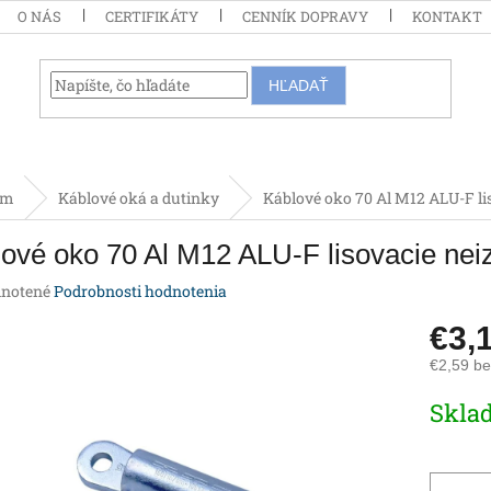
O NÁS
CERTIFIKÁTY
CENNÍK DOPRAVY
KONTAKT
HĽADAŤ
om
Káblové oká a dutinky
Káblové oko 70 Al M12 ALU-F li
ové oko 70 Al M12 ALU-F lisovacie nei
rné
notené
Podrobnosti hodnotenia
enie
€3,
tu
€2,59 b
Jednotk
Skla
cena:
iek.