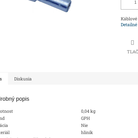
Káblové 
Detailné
TLA
s
Diskusia
robný popis
otnost
0,04 kg
nd
GPH
lácia
Nie
eriál
hliník