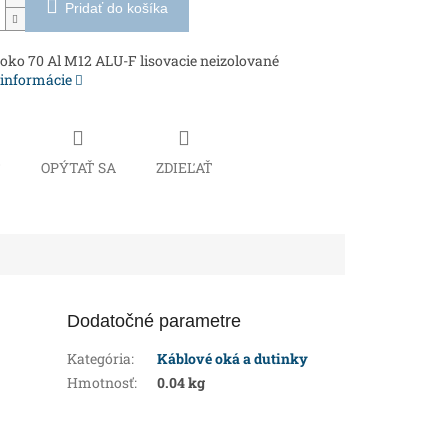
Pridať do košíka
oko 70 Al M12 ALU-F lisovacie neizolované
 informácie
Č
OPÝTAŤ SA
ZDIEĽAŤ
Dodatočné parametre
Kategória
:
Káblové oká a dutinky
Hmotnosť
:
0.04 kg