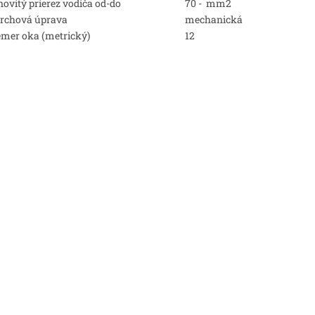
ovitý prierez vodiča od-do
70 - mm2
rchová úprava
mechanická
emer oka (metrický)
12