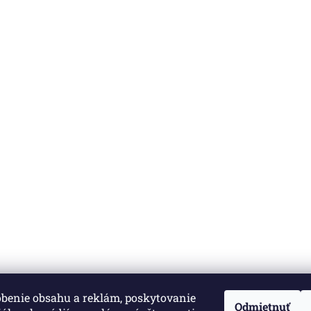
obenie obsahu a reklám, poskytovanie
né.
Upraviť nastavenie cookies
Odmietnuť