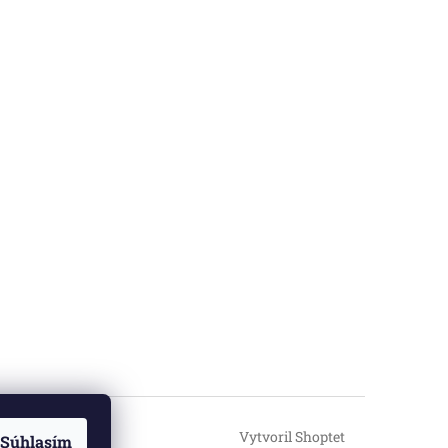
Vytvoril Shoptet
Súhlasím