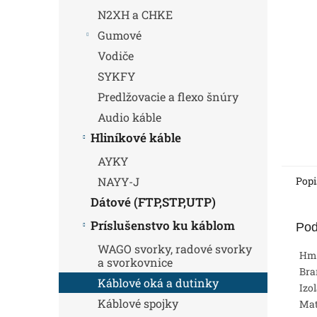
N2XH a CHKE
Gumové
Vodiče
SYKFY
Predlžovacie a flexo šnúry
Audio káble
Hliníkové káble
AYKY
Popi
NAYY-J
Dátové (FTP,STP,UTP)
Príslušenstvo ku káblom
Pod
WAGO svorky, radové svorky
Hm
a svorkovnice
Bra
Káblové oká a dutinky
Izo
Káblové spojky
Mat