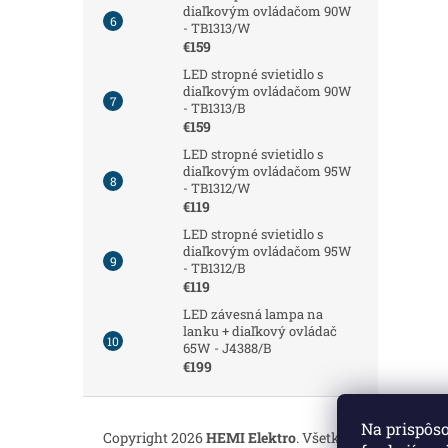
diaľkovým ovládačom 90W
- TB1313/W
€159
LED stropné svietidlo s
diaľkovým ovládačom 90W
- TB1313/B
€159
LED stropné svietidlo s
diaľkovým ovládačom 95W
- TB1312/W
€119
LED stropné svietidlo s
diaľkovým ovládačom 95W
- TB1312/B
€119
LED závesná lampa na
lanku + diaľkový ovládač
65W - J4388/B
€199
Z
á
Na prispôs
Copyright 2026
HEMI Elektro
. Všetky práva vyhrade