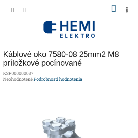
Prejsť
NÁKU
na
obsah
KOŠÍK
Káblové oko 7580-08 25mm2 M8
príložkové pocínované
KSP000000037
Priemerné
Neohodnotené
Podrobnosti hodnotenia
hodnotenie
produktu
je
0,0
z
5
hviezdičiek.