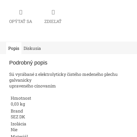
OPÝTAŤ SA
ZDIEĽAŤ
Popis
Diskusia
Podrobný popis
Sú vyrábané z elektrolyticky čistého medeného plechu
galvanicky
upraveného cínovaním
Hmotnost
0,03 kg
Brand
SEZ DK
Izolácia
Nie
Materiál