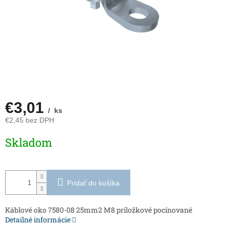
€3,01
/ ks
€2,45 bez DPH
Jednotková
Skladom
cena:
Pridať do košíka
Káblové oko 7580-08 25mm2 M8 príložkové pocínované
Detailné informácie