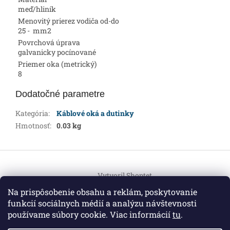
meď/hliník
Menovitý prierez vodiča od-do
25 - mm2
Povrchová úprava
galvanicky pocínované
Priemer oka (metrický)
8
Dodatočné parametre
Kategória
:
Káblové oká a dutinky
Hmotnosť
:
0.03 kg
Z
á
Vytvoril Shoptet
p
ä
Na prispôsobenie obsahu a reklám, poskytovanie
t
funkcií sociálnych médií a analýzu návštevnosti
Copyright 2026
HEMI Elektro
. Všetky práva vyhradené.
i
používame súbory cookie. Viac informácií
tu
.
Upraviť nastavenie cookies
e