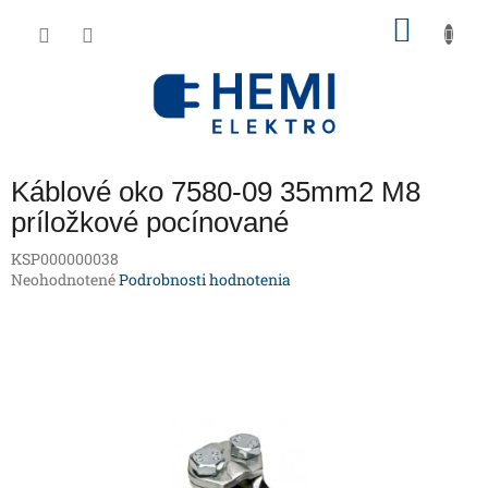
Prejsť
NÁKU
na
obsah
KOŠÍK
Káblové oko 7580-09 35mm2 M8
príložkové pocínované
KSP000000038
Priemerné
Neohodnotené
Podrobnosti hodnotenia
hodnotenie
produktu
je
0,0
z
5
hviezdičiek.