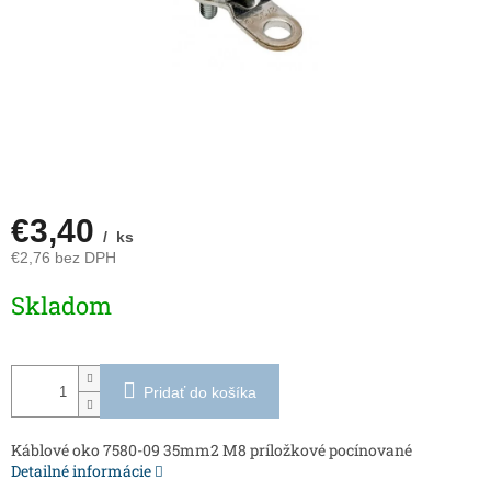
€3,40
/ ks
€2,76 bez DPH
Jednotková
Skladom
cena:
Pridať do košíka
Káblové oko 7580-09 35mm2 M8 príložkové pocínované
Detailné informácie