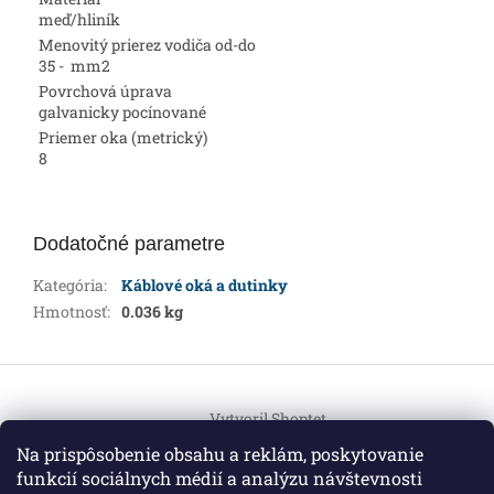
meď/hliník
Menovitý prierez vodiča od-do
35 - mm2
Povrchová úprava
galvanicky pocínované
Priemer oka (metrický)
8
Dodatočné parametre
Kategória
:
Káblové oká a dutinky
Hmotnosť
:
0.036 kg
Z
á
Vytvoril Shoptet
p
ä
Na prispôsobenie obsahu a reklám, poskytovanie
t
funkcií sociálnych médií a analýzu návštevnosti
Copyright 2026
HEMI Elektro
. Všetky práva vyhradené.