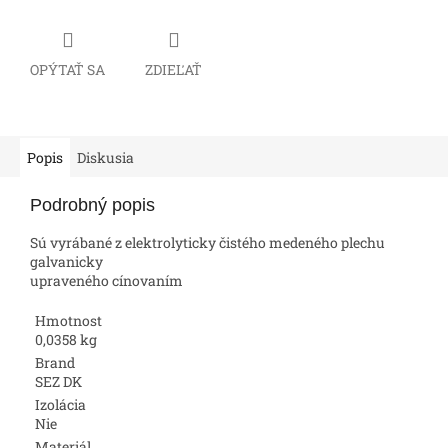
OPÝTAŤ SA
ZDIEĽAŤ
Popis
Diskusia
Podrobný popis
Sú vyrábané z elektrolyticky čistého medeného plechu
galvanicky
upraveného cínovaním
Hmotnost
0,0358 kg
Brand
SEZ DK
Izolácia
Nie
Materiál