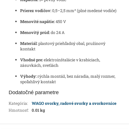
Prierez vodičov:
0,5–2,5 mm² (plné medené vodiče)
Menovité napätie:
450 V
Menovitý prúd:
do 24 A
Materiál:
plastový priehľadný obal, pružinový
kontakt
Vhodné pre:
elektroinštalácie v krabiciach,
zásuvkách, svetlách
Výhody:
rýchla montáž, bez náradia, malý rozmer,
spoľahlivý kontakt
Dodatočné parametre
Kategória
:
WAGO svorky, radové svorky a svorkovnice
Hmotnosť
:
0.01 kg
Z