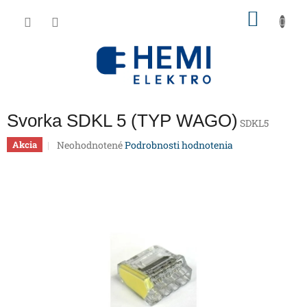
Prejsť
NÁKU
na
obsah
KOŠÍK
Svorka SDKL 5 (TYP WAGO)
SDKL5
Priemerné
Neohodnotené
Podrobnosti hodnotenia
Akcia
hodnotenie
produktu
je
0,0
z
5
hviezdičiek.