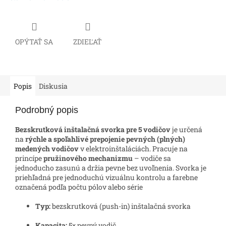
OPÝTAŤ SA
ZDIEĽAŤ
Popis
Diskusia
Podrobný popis
Bezskrutková inštalačná svorka pre 5 vodičov
je určená
na
rýchle a spoľahlivé prepojenie pevných (plných)
medených vodičov
v elektroinštaláciách. Pracuje na
princípe
pružinového mechanizmu
– vodiče sa
jednoducho zasunú a držia pevne bez uvoľnenia. Svorka je
priehľadná pre jednoduchú vizuálnu kontrolu a farebne
označená podľa počtu pólov alebo série
Typ:
bezskrutková (push-in) inštalačná svorka
Kapacita:
5× pevný vodič