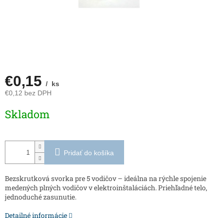
€0,15
/ ks
€0,12 bez DPH
Jednotková
Skladom
cena:
Pridať do košíka
Bezskrutková svorka pre 5 vodičov – ideálna na rýchle spojenie
medených plných vodičov v elektroinštaláciách. Priehľadné telo,
jednoduché zasunutie.
Detailné informácie