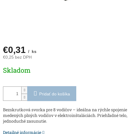
€0,31
/ ks
€0,25 bez DPH
Jednotková
Skladom
cena:
Pridať do košíka
Bezskrutková svorka pre 8 vodičov – ideálna na rýchle spojenie
medených plných vodičov v elektroinštaláciách. Priehľadné telo,
jednoduché zasunutie.
Detailné informácie