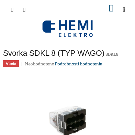
Prejsť
NÁKU
na
obsah
KOŠÍK
Svorka SDKL 8 (TYP WAGO)
SDKL8
Priemerné
Neohodnotené
Podrobnosti hodnotenia
Akcia
hodnotenie
produktu
je
0,0
z
5
hviezdičiek.