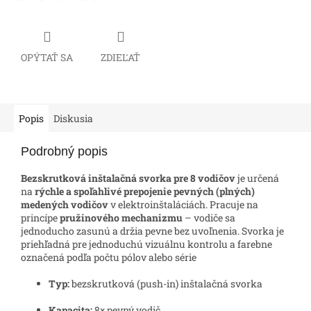
OPÝTAŤ SA
ZDIEĽAŤ
Popis
Diskusia
Podrobný popis
Bezskrutková inštalačná svorka pre 8 vodičov
je určená
na
rýchle a spoľahlivé prepojenie pevných (plných)
medených vodičov
v elektroinštaláciách. Pracuje na
princípe
pružinového mechanizmu
– vodiče sa
jednoducho zasunú a držia pevne bez uvoľnenia. Svorka je
priehľadná pre jednoduchú vizuálnu kontrolu a farebne
označená podľa počtu pólov alebo série
Typ:
bezskrutková (push-in) inštalačná svorka
Kapacita:
8× pevný vodič