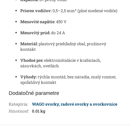
Prierez vodičov:
0,5–2,5 mm² (plné medené vodiče)
Menovité napätie:
450 V
Menovitý prúd:
do 24 A
Materiál:
plastový priehľadný obal, pružinový
kontakt
Vhodné pre:
elektroinštalácie v krabiciach,
zásuvkách, svetlách
Výhody:
rýchla montáž, bez náradia, malý rozmer,
spoľahlivý kontakt
Dodatočné parametre
Kategória
:
WAGO svorky, radové svorky a svorkovnice
Hmotnosť
:
0.01 kg
Z