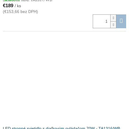
€189
/ ks
(€153,66 bez DPH)
LED stropné svietidlo s diaľkovým ovládačom 70W - TA1316/WB