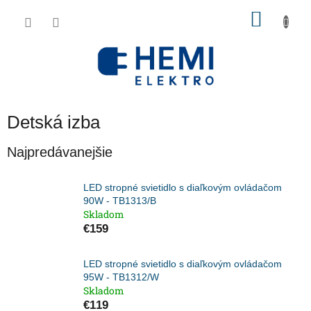
Prejsť
NÁKU
na
obsah
KOŠÍK
Detská izba
Najpredávanejšie
LED stropné svietidlo s diaľkovým ovládačom
90W - TB1313/B
Skladom
€159
LED stropné svietidlo s diaľkovým ovládačom
95W - TB1312/W
Skladom
€119