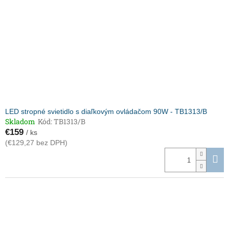
p
o
r
v
o
d
u
k
t
o
v
LED stropné svietidlo s diaľkovým ovládačom 90W - TB1313/B
Skladom
Kód:
TB1313/B
€159
/ ks
(€129,27 bez DPH)