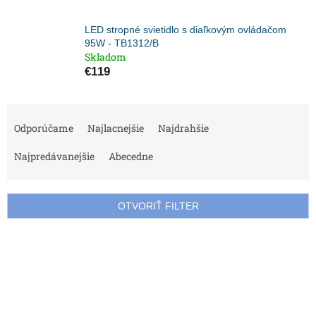
LED stropné svietidlo s diaľkovým ovládačom
95W - TB1312/B
Skladom
€119
R
a
Odporúčame
Najlacnejšie
Najdrahšie
d
e
Najpredávanejšie
Abecedne
n
i
e
OTVORIŤ FILTER
p
r
V
o
ý
d
p
u
i
k
s
t