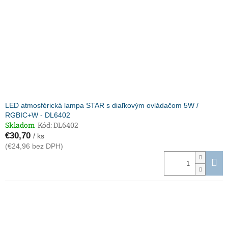
LED atmosférická lampa STAR s diaľkovým ovládačom 5W /
RGBIC+W - DL6402
Skladom
Kód:
DL6402
€30,70
/ ks
(€24,96 bez DPH)