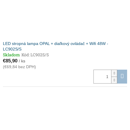
LED stropná lampa OPAL + diaľkový ovládač + Wifi 48W -
LC902S/S
Skladom
Kód:
LC902S/S
€85,90
/ ks
(€69,84 bez DPH)