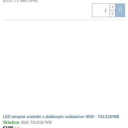
(€157,72 bez DPH)
LED stropné svietidlo s diaľkovým ovládačom 95W - TA1318/WB
Skladom
Kód:
TA1318/WB