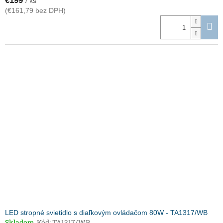
€199
/ ks
(€161,79 bez DPH)
LED stropné svietidlo s diaľkovým ovládačom 80W - TA1317/WB
Skladom
Kód:
TA1317/WB