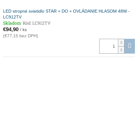
LED stropné svietidlo STAR + DO + OVLÁDANIE HLASOM 48W -
LC912TV
Skladom
Kód:
LC912TV
€94,90
/ ks
(€77,15 bez DPH)