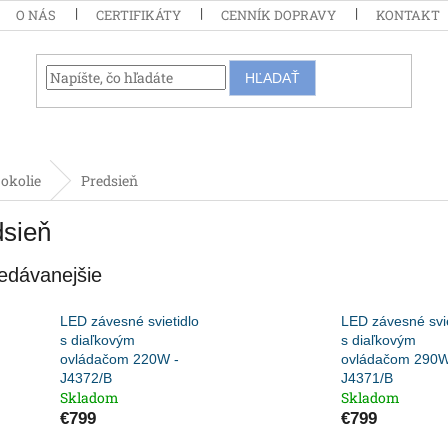
O NÁS
CERTIFIKÁTY
CENNÍK DOPRAVY
KONTAKT
HĽADAŤ
okolie
Predsieň
dsieň
edávanejšie
LED závesné svietidlo
LED závesné svie
s diaľkovým
s diaľkovým
ovládačom 220W -
ovládačom 290W
J4372/B
J4371/B
Skladom
Skladom
€799
€799