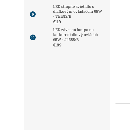
LED stropné svietidlo s
diaľkovým ovládačom 95W
- TB1312/B
€119
LED závesná lampa na
lanku + diaľkový ovládač
65W - J4388/B
€199