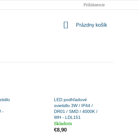
OBCHODNÉ PODMIENKY
PODMIENKY OCHRANY OSOBNÝCH
Prihlásenie
NÁKUPNÝ
Prázdny košík
KOŠÍK
tidlo
LED podhľadové
svietidlo 3W / IP44 /
 -
DR01 / SMD / 4000K /
WH - LDL151
Skladom
€8,90