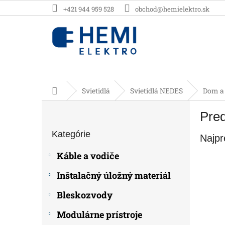
Prejsť
+421 944 959 528
obchod@hemielektro.sk
na
obsah
Domov
Svietidlá
Svietidlá NEDES
Dom a 
B
Pre
o
Preskočiť
č
Kategórie
kategórie
Najpr
n
ý
Káble a vodiče
p
a
Inštalačný úložný materiál
n
e
Bleskozvody
l
Modulárne prístroje