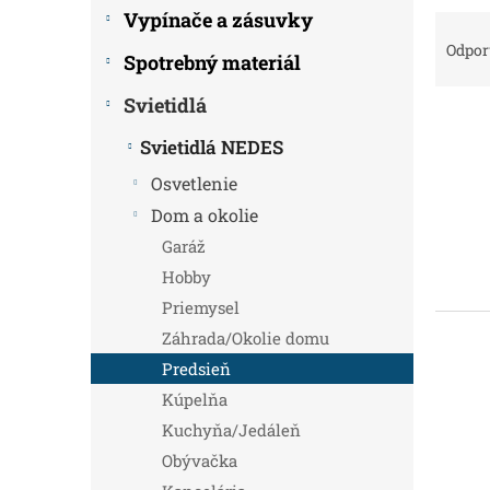
Vypínače a zásuvky
R
a
Odpo
Spotrebný materiál
d
e
Svietidlá
V
n
ý
i
Svietidlá NEDES
p
e
Osvetlenie
i
p
s
Dom a okolie
r
p
o
Garáž
r
d
Hobby
o
u
Priemysel
d
k
u
t
Záhrada/Okolie domu
k
o
Predsieň
t
v
Kúpelňa
o
Kuchyňa/Jedáleň
v
Obývačka