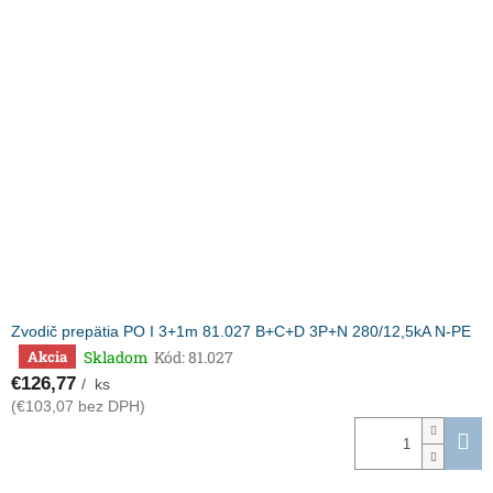
Zvodič prepätia PO I 3+1m 81.027 B+C+D 3P+N 280/12,5kA N-PE
Skladom
Kód:
81.027
Akcia
Priemerné
hodnotenie
€126,77
/ ks
produktu
(€103,07 bez DPH)
je
5,0
z
5