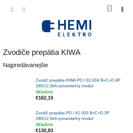
Prejsť
NÁKU
na
obsah
KOŠÍK
Zvodiče prepätia KIWA
Najpredávanejšie
Zvodič prepätia KIWA PO I 81.004 B+C+D 4P
280/12,5kA vymeniteľný modul
Skladom
€162,15
Zvodič prepätia PO I 81.003 B+C+D 3P
280/12,5kA vymeniteľný modul
Skladom
€130,83