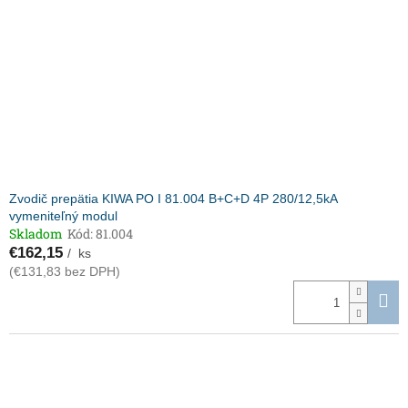
p
o
r
v
o
d
u
k
t
o
v
Zvodič prepätia KIWA PO I 81.004 B+C+D 4P 280/12,5kA
vymeniteľný modul
Skladom
Kód:
81.004
€162,15
/ ks
(€131,83 bez DPH)