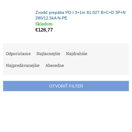
Zvodič prepätia PO I 3+1m 81.027 B+C+D 3P+N
280/12,5kA N-PE
Skladom
€126,77
R
a
Odporúčame
Najlacnejšie
Najdrahšie
d
e
Najpredávanejšie
Abecedne
n
i
e
OTVORIŤ FILTER
p
r
V
o
ý
d
p
u
i
k
s
t