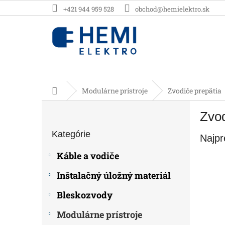
Prejsť
+421 944 959 528
obchod@hemielektro.sk
na
obsah
Domov
Modulárne prístroje
Zvodiče prepätia
B
Zvo
o
Preskočiť
č
Kategórie
kategórie
Najpr
n
ý
Káble a vodiče
p
a
Inštalačný úložný materiál
n
e
Bleskozvody
l
Modulárne prístroje