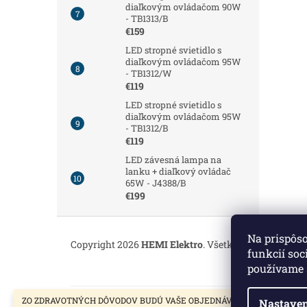
diaľkovým ovládačom 90W
- TB1313/B
€159
LED stropné svietidlo s
diaľkovým ovládačom 95W
- TB1312/W
€119
LED stropné svietidlo s
diaľkovým ovládačom 95W
- TB1312/B
€119
LED závesná lampa na
lanku + diaľkový ovládač
65W - J4388/B
€199
Z
á
Na prispôs
Copyright 2026
HEMI Elektro
. Všetky práva vyhrade
p
funkcií soc
ä
používame 
t
i
ZO ZDRAVOTNÝCH DÔVODOV BUDÚ VAŠE OBJEDNÁVKY VYBAVENÉ V
Nastaven