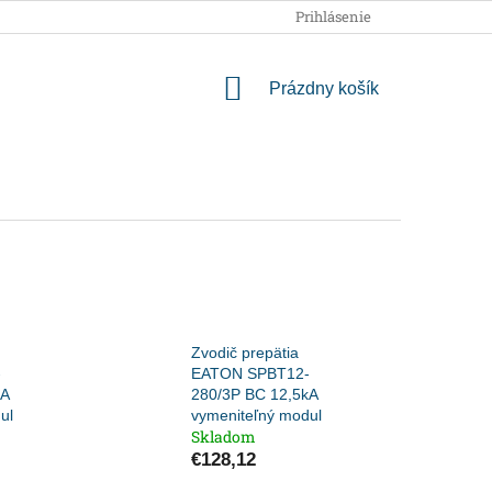
OBCHODNÉ PODMIENKY
PODMIENKY OCHRANY OSOBNÝCH
Prihlásenie
NÁKUPNÝ
Prázdny košík
KOŠÍK
Zvodič prepätia
-
EATON SPBT12-
kA
280/3P BC 12,5kA
ul
vymeniteľný modul
Skladom
€128,12