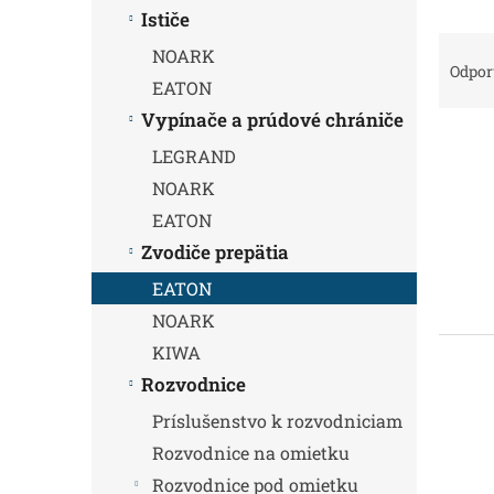
Ističe
R
NOARK
a
Odpo
EATON
d
e
Vypínače a prúdové chrániče
V
n
LEGRAND
ý
i
NOARK
p
e
i
p
EATON
s
r
Zvodiče prepätia
p
o
r
d
EATON
o
u
NOARK
d
k
KIWA
u
t
k
Rozvodnice
o
t
v
Príslušenstvo k rozvodniciam
o
Rozvodnice na omietku
v
Rozvodnice pod omietku