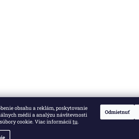
obenie obsahu a reklám, poskytovanie
né.
Upraviť nastavenie cookies
Odmietnuť
iálnych médií a analýzu návštevnosti
súbory cookie. Viac informácií
tu
.
ie
Informácie pre vás