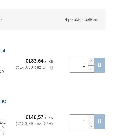
4
položiek celkom
e
dul
€183,64
/ ks
(€149,30 bez DPH)
 kA
 BC
€148,57
/ ks
BC,
(€120,79 bez DPH)
né
na