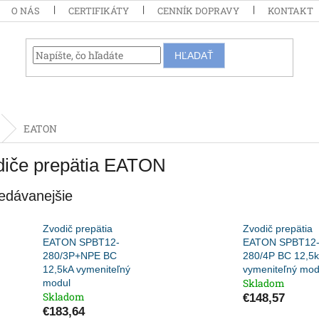
O NÁS
CERTIFIKÁTY
CENNÍK DOPRAVY
KONTAKT
HĽADAŤ
EATON
diče prepätia EATON
edávanejšie
Zvodič prepätia
Zvodič prepätia
EATON SPBT12-
EATON SPBT12
280/3P+NPE BC
280/4P BC 12,5
12,5kA vymeniteľný
vymeniteľný mod
Skladom
modul
Skladom
€148,57
€183,64