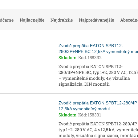
rúčame
Najlacnejšie
Najdrahšie
Najpredávanejšie
Abecedn
Zvodič prepätia EATON SPBT12-
280/3P+NPE BC 12,5kA vymeniteľný mo
Skladom
Kód:
158332
Zvodič prepätia EATON SPBT12-
280/3P+NPE BC, typ 1+2, 280 V AC, 12,5
– vymeniteľné moduly, 4P, vizuálna
signalizácia, DIN montáž.
Zvodič prepätia EATON SPBT12-280/4P
12,5kA vymeniteľný modul
Skladom
Kód:
158331
Zvodič prepätia EATON SPBT12-280/4P 
typ 1+2, 280 V AC, 4 × 12,5 kA, vymeniteľ
moduly, vizuálna signalizácia, montáž 