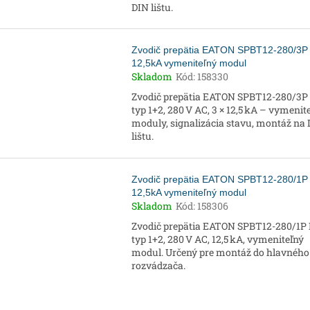
DIN lištu.
Zvodič prepätia EATON SPBT12-280/3P
12,5kA vymeniteľný modul
Skladom
Kód:
158330
Zvodič prepätia EATON SPBT12-280/3P 
typ 1+2, 280 V AC, 3 × 12,5 kA – vymenit
moduly, signalizácia stavu, montáž na
lištu.
Zvodič prepätia EATON SPBT12-280/1P
12,5kA vymeniteľný modul
Skladom
Kód:
158306
Zvodič prepätia EATON SPBT12-280/1P 
typ 1+2, 280 V AC, 12,5 kA, vymeniteľný
modul. Určený pre montáž do hlavného
rozvádzača.
O