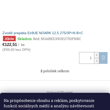
Zvodič prepätia Ex9UE NOARK 12,5 275/3P+N B+C
Skladom
Kód:
NOARKEX9UE2753PNBC
Akcia
€122,51
/ ks
(€99,60 bez DPH)
2
položiek celkom
O
v
l
Z
á
á
d
Vytvoril Shoptet
p
a
ä
Na prispôsobenie obsahu a reklám, poskytovanie
c
t
i
funkcií sociálnych médií a analýzu návštevnosti
Copyright 2026
HEMI Elektro
. Všetky práva vyhradené.
i