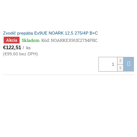
k
t
o
v
Zvodič prepätia Ex9UE NOARK 12,5 275/4P B+C
Skladom
Kód:
NOARKEX9UE2754PBC
Akcia
€122,51
/ ks
(€99,60 bez DPH)