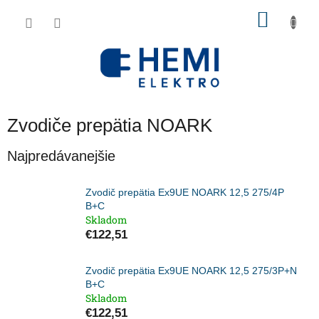
Prejsť
NÁKU
na
obsah
KOŠÍK
Zvodiče prepätia NOARK
Najpredávanejšie
Zvodič prepätia Ex9UE NOARK 12,5 275/4P
B+C
Skladom
€122,51
Zvodič prepätia Ex9UE NOARK 12,5 275/3P+N
B+C
Skladom
€122,51