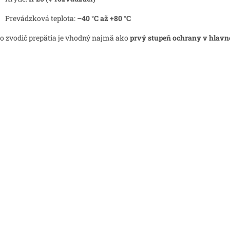
Prevádzková teplota:
–40 °C až +80 °C
o zvodič prepätia je vhodný najmä ako
prvý stupeň ochrany v hlav