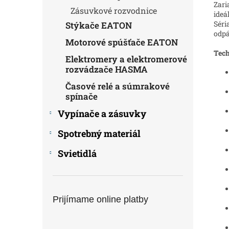
Zari
Zásuvkové rozvodnice
ideá
Sér
Stýkače EATON
odpá
Motorové spúšťače EATON
Tech
Elektromery a elektromerové
rozvádzače HASMA
Časové relé a súmrakové
spínače
Vypínače a zásuvky
Spotrebný materiál
Svietidlá
Prijímame online platby