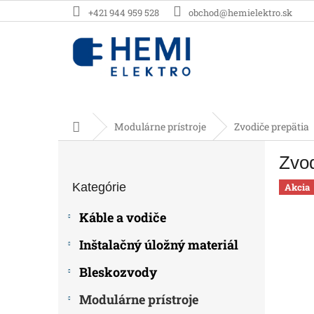
Prejsť
+421 944 959 528
obchod@hemielektro.sk
na
obsah
Domov
Modulárne prístroje
Zvodiče prepätia
B
Zvo
o
Preskočiť
č
Kategórie
kategórie
Akcia
n
ý
Káble a vodiče
p
a
Inštalačný úložný materiál
n
e
Bleskozvody
l
Modulárne prístroje