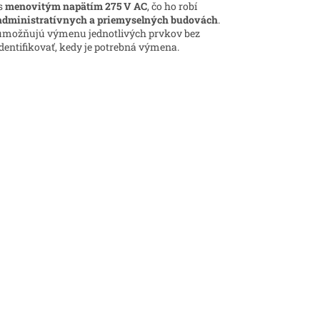
s
menovitým napätím 275 V AC
, čo ho robí
administratívnych a priemyselných budovách
.
 umožňujú výmenu jednotlivých prvkov bez
entifikovať, kedy je potrebná výmena.