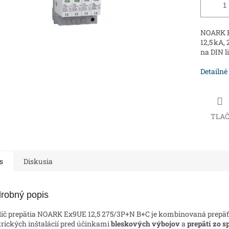
NOARK Ex
12,5 kA,
na DIN li
Detailné
TLA
s
Diskusia
robný popis
ič prepätia NOARK Ex9UE 12,5 275/3P+N B+C je kombinovaná prepä
trických inštalácií pred účinkami
bleskových výbojov
a
prepätí zo s