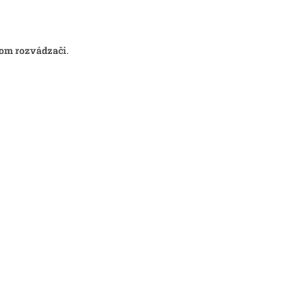
nom rozvádzači
.