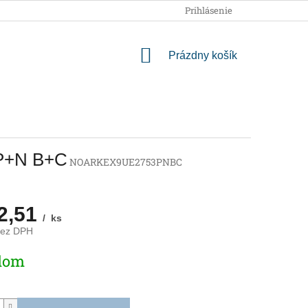
OBCHODNÉ PODMIENKY
PODMIENKY OCHRANY OSOBNÝCH
Prihlásenie
NÁKUPNÝ
Prázdny košík
KOŠÍK
3P+N B+C
NOARKEX9UE2753PNBC
2,51
/ ks
bez DPH
ová
dom