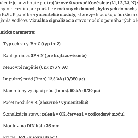
adenie je navrhnuté pre
trojfázové štvorvodičové siete (L1, L2, L3, N)
lnym riešením pre použitie v
rodinných domoch, bytových domoch, 
ia Ex9UE ponúka
vymeniteľné moduly
, ktoré zjednodušujú údržbu a
jania vodičov.
Vizuálna signalizácia
stavu modulu pomáha rýchlo id
nické parametre:
Typ ochrany:
B + C (typ 1 + 2)
Konfigurácia:
3P + N (pre trojfázové siete)
Menovité napätie (Un):
275 V AC
Impulzný prúd (Iimp):
12,5 kA (10/350 μs)
Maximálny vybíjací prúd (Imax):
50 kA (8/20 μs)
Počet modulov:
4 (zásuvné / vymeniteľné)
Signalizácia stavu:
zelená = OK, červená = poškodený modul
Montáž:
na DIN lištu 35 mm
Krytie:
IP20 (v rozvádzači)