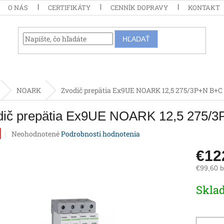
O NÁS
CERTIFIKÁTY
CENNÍK DOPRAVY
KONTAKT
HĽADAŤ
NOARK
Zvodič prepätia Ex9UE NOARK 12,5 275/3P+N B+C
dič prepätia Ex9UE NOARK 12,5 275/
Priemerné
Neohodnotené
Podrobnosti hodnotenia
hodnotenie
produktu
€12
je
€99,60 
0,0
z
Jednotk
Skla
5
cena:
hviezdičiek.