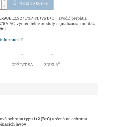
Pridať do košíka
9UE 12,5 275/3P+N, typ B+C – zvodič prepätia
 275 V AC, vymeniteľné moduly, signalizácia, montáž
štu.
 informácie
Č
OPÝTAŤ SA
ZDIEĽAŤ
ťová ochrana
typu 1+2 (B+C)
určená na ochranu
pínacích javov
.