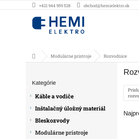
Prejsť
+421 944 959 528
obchod@hemielektro.sk
na
obsah
Domov
Modulárne prístroje
Rozvodnice
B
Roz
o
Preskočiť
č
Kategórie
kategórie
n
Prísl
ý
Káble a vodiče
rozv
p
a
Inštalačný úložný materiál
Najpr
n
e
Bleskozvody
l
Modulárne prístroje