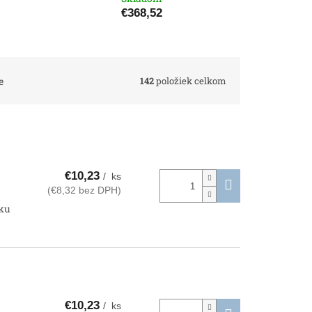
€368,52
142
položiek celkom
e
€10,23
/ ks
(€8,32 bez DPH)
tku
€10,23
/ ks