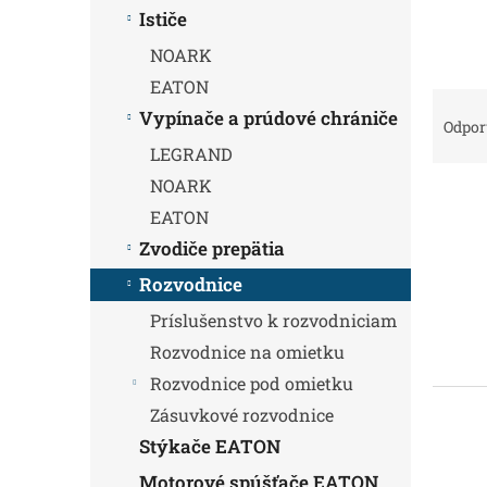
Ističe
NOARK
EATON
R
Vypínače a prúdové chrániče
a
Odpo
d
LEGRAND
e
NOARK
V
n
EATON
ý
i
p
e
Zvodiče prepätia
i
p
Rozvodnice
s
r
p
o
Príslušenstvo k rozvodniciam
r
d
Rozvodnice na omietku
o
u
Rozvodnice pod omietku
d
k
u
t
Zásuvkové rozvodnice
k
o
Stýkače EATON
t
v
Motorové spúšťače EATON
o