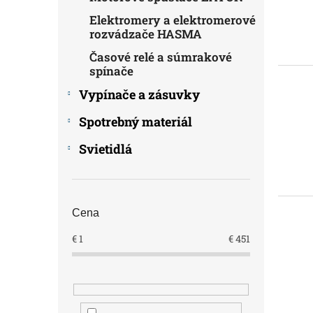
v
Elektromery a elektromerové
rozvádzače HASMA
Časové relé a súmrakové
spínače
Vypínače a zásuvky
Spotrebný materiál
Svietidlá
Cena
€
1
€
451