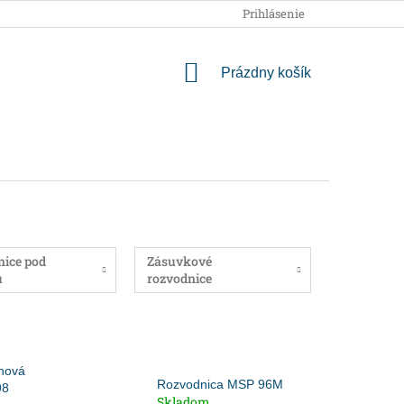
OBCHODNÉ PODMIENKY
PODMIENKY OCHRANY OSOBNÝCH
Prihlásenie
NÁKUPNÝ
Prázdny košík
KOŠÍK
ice pod
Zásuvkové
u
rozvodnice
hová
Rozvodnica MSP 96M
98
Skladom