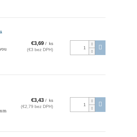
ná
€3,69
/ ks
avou
(€3 bez DPH)
€3,43
/ ks
(€2,79 bez DPH)
0 mm