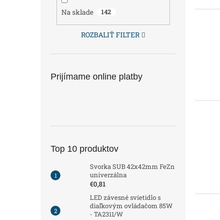
Na sklade
142
ROZBALIŤ FILTER
Prijímame online platby
Top 10 produktov
Svorka SUB 42x42mm FeZn
univerzálna
€0,81
LED závesné svietidlo s
diaľkovým ovládačom 85W
- TA2311/W