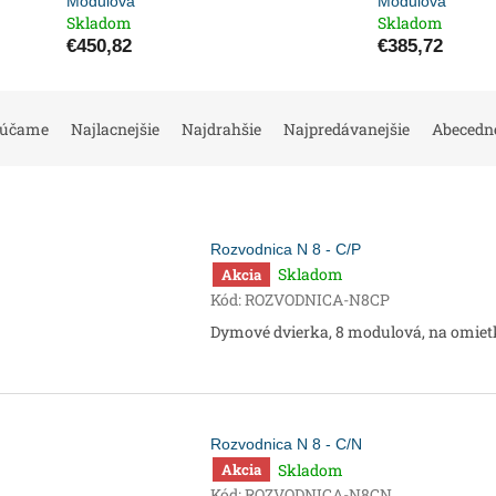
Modulová
Modulová
Skladom
Skladom
€450,82
€385,72
rúčame
Najlacnejšie
Najdrahšie
Najpredávanejšie
Abecedn
Rozvodnica N 8 - C/P
Skladom
Akcia
Kód:
ROZVODNICA-N8CP
Dymové dvierka, 8 modulová, na omie
Rozvodnica N 8 - C/N
Skladom
Akcia
Kód:
ROZVODNICA-N8CN