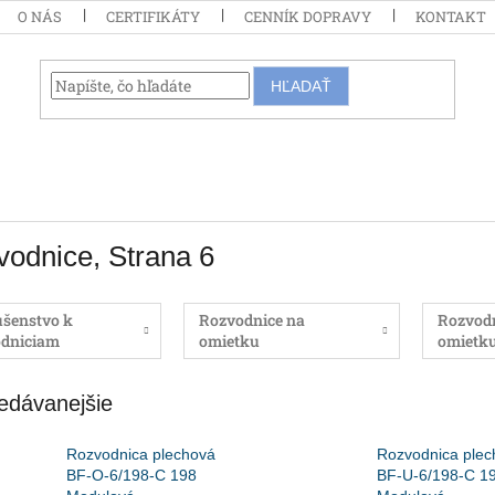
O NÁS
CERTIFIKÁTY
CENNÍK DOPRAVY
KONTAKT
HĽADAŤ
vodnice
, Strana 6
ušenstvo k
Rozvodnice na
Rozvodn
odniciam
omietku
omietk
edávanejšie
Rozvodnica plechová
Rozvodnica plec
BF-O-6/198-C 198
BF-U-6/198-C 1