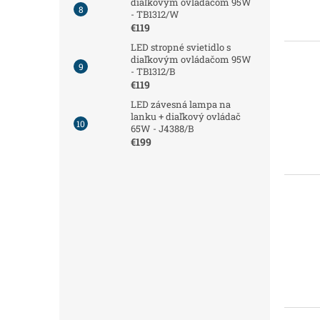
diaľkovým ovládačom 95W
- TB1312/W
€119
LED stropné svietidlo s
diaľkovým ovládačom 95W
- TB1312/B
€119
LED závesná lampa na
lanku + diaľkový ovládač
65W - J4388/B
€199