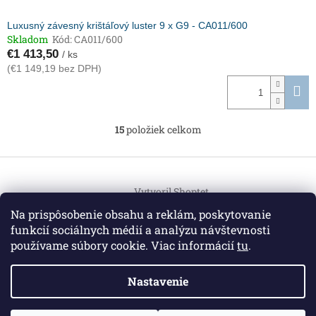
Luxusný závesný krištáľový luster 9 x G9 - CA011/600
Skladom
Kód:
CA011/600
€1 413,50
/ ks
(€1 149,19 bez DPH)
15
položiek celkom
O
v
l
Z
á
á
d
Vytvoril Shoptet
p
a
ä
Na prispôsobenie obsahu a reklám, poskytovanie
c
t
i
funkcií sociálnych médií a analýzu návštevnosti
Copyright 2026
HEMI Elektro
. Všetky práva vyhradené.
i
e
používame súbory cookie. Viac informácií
tu
.
Upraviť nastavenie cookies
p
e
r
Nastavenie
v
k
y
Informácie pre vás