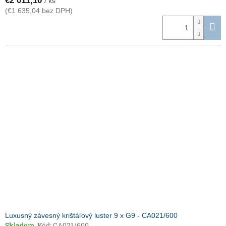
€2 011,10
/ ks
(€1 635,04 bez DPH)
Luxusný závesný krištáľový luster 9 x G9 - CA021/600
Skladom
Kód:
CA021/600