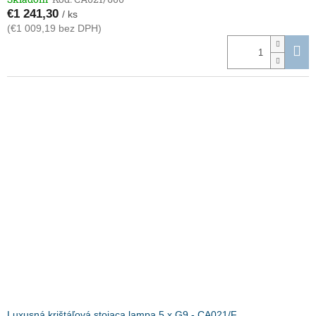
€1 241,30
/ ks
(€1 009,19 bez DPH)
Luxusná krištáľová stojaca lampa 5 x G9 - CA021/F