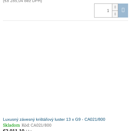
(€8 285,04 bez DPH)
Luxusný závesný krištáľový luster 13 x G9 - CA021/800
Skladom
Kód:
CA021/800