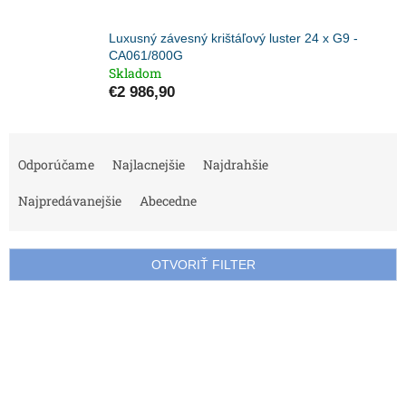
Luxusný závesný krištáľový luster 24 x G9 -
CA061/800G
Skladom
€2 986,90
R
a
Odporúčame
Najlacnejšie
Najdrahšie
d
e
Najpredávanejšie
Abecedne
n
i
e
OTVORIŤ FILTER
p
r
V
o
ý
d
p
u
i
k
s
t