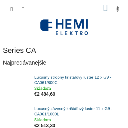
Prejsť
NÁKU
na
obsah
KOŠÍK
Series CA
Najpredávanejšie
Luxusný stropný krištáľový luster 12 x G9 -
CA061/800C
Skladom
€2 484,60
Luxusný závesný krištáľový luster 11 x G9 -
CA061/1000L
Skladom
€2 513,30