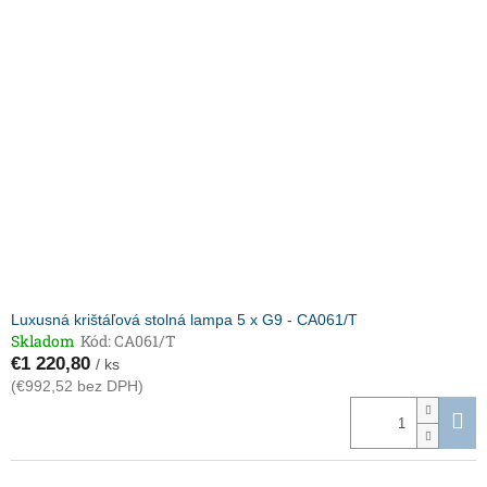
Luxusná krištáľová stolná lampa 5 x G9 - CA061/T
Skladom
Kód:
CA061/T
€1 220,80
/ ks
(€992,52 bez DPH)