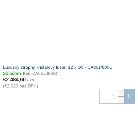
p
o
r
v
o
d
u
k
t
o
v
Luxusný stropný krištáľový luster 12 x G9 - CA061/800C
Skladom
Kód:
CA061/800C
€2 484,60
/ ks
(€2 020 bez DPH)